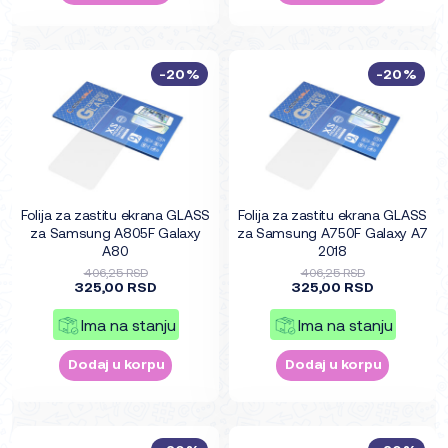
-20%
-20%
Folija za zastitu ekrana GLASS
Folija za zastitu ekrana GLASS
za Samsung A805F Galaxy
za Samsung A750F Galaxy A7
A80
2018
406,25 RSD
406,25 RSD
325,00 RSD
325,00 RSD
Ima na stanju
Ima na stanju
Dodaj u korpu
Dodaj u korpu