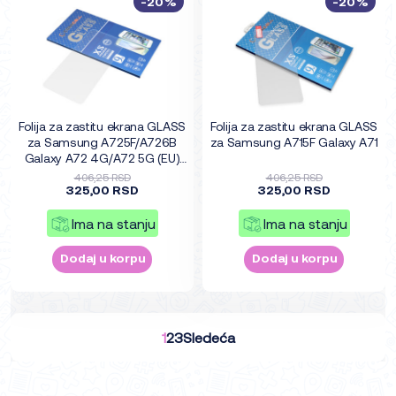
-20%
-20%
Folija za zastitu ekrana GLASS
Folija za zastitu ekrana GLASS
za Samsung A725F/A726B
za Samsung A715F Galaxy A71
Galaxy A72 4G/A72 5G (EU)
5G
406,25 RSD
406,25 RSD
325,00 RSD
325,00 RSD
Ima na stanju
Ima na stanju
Dodaj u korpu
Dodaj u korpu
1
2
3
Sledeća