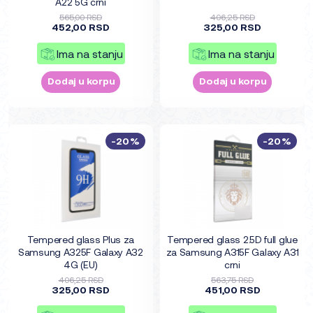
A22 5G crni
565,00 RSD
406,25 RSD
452,00 RSD
325,00 RSD
Ima na stanju
Ima na stanju
Dodaj u korpu
Dodaj u korpu
-20%
-20%
Tempered glass Plus za
Tempered glass 2.5D full glue
Samsung A325F Galaxy A32
za Samsung A315F Galaxy A31
4G (EU)
crni
406,25 RSD
563,75 RSD
325,00 RSD
451,00 RSD