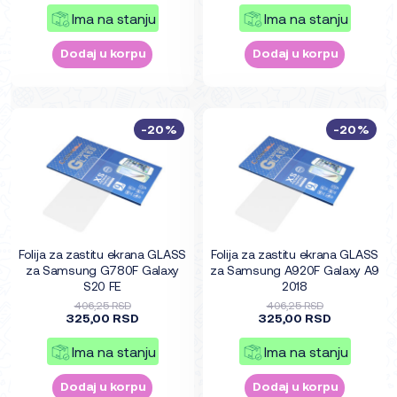
Ima na stanju
Ima na stanju
Dodaj u korpu
Dodaj u korpu
-20%
-20%
Folija za zastitu ekrana GLASS
Folija za zastitu ekrana GLASS
za Samsung G780F Galaxy
za Samsung A920F Galaxy A9
S20 FE
2018
406,25 RSD
406,25 RSD
325,00 RSD
325,00 RSD
Ima na stanju
Ima na stanju
Dodaj u korpu
Dodaj u korpu