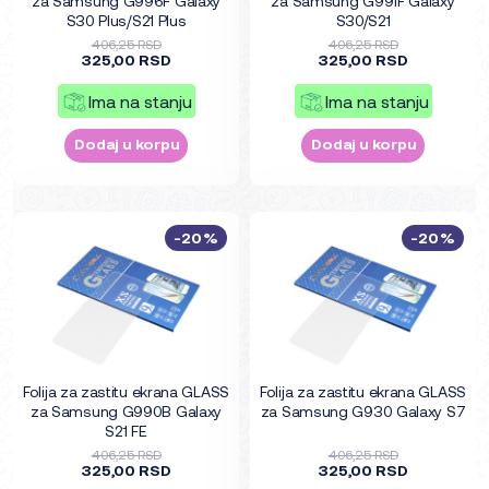
za Samsung G996F Galaxy
za Samsung G991F Galaxy
S30 Plus/S21 Plus
S30/S21
406,25 RSD
406,25 RSD
325,00 RSD
325,00 RSD
Ima na stanju
Ima na stanju
Dodaj u korpu
Dodaj u korpu
-20%
-20%
Folija za zastitu ekrana GLASS
Folija za zastitu ekrana GLASS
za Samsung G990B Galaxy
za Samsung G930 Galaxy S7
S21 FE
406,25 RSD
406,25 RSD
325,00 RSD
325,00 RSD