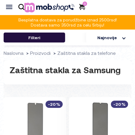
0
Besplatna dostava za porudžbine iznad 2500rsd!
Dostava samo 350rsd za celu Srbiju!
Filteri
Najnovije
Naslovna
Proizvodi
Zaštitna stakla za telefone
Zaštitna stakla za Samsung
-20%
-20%