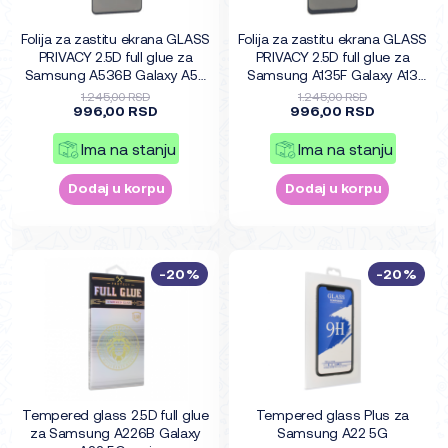
Folija za zastitu ekrana GLASS
Folija za zastitu ekrana GLASS
PRIVACY 2.5D full glue za
PRIVACY 2.5D full glue za
Samsung A536B Galaxy A53
Samsung A135F Galaxy A13
5G crna
4G crna
1.245,00 RSD
1.245,00 RSD
996,00 RSD
996,00 RSD
Ima na stanju
Ima na stanju
Dodaj u korpu
Dodaj u korpu
-20%
-20%
Tempered glass 2.5D full glue
Tempered glass Plus za
za Samsung A226B Galaxy
Samsung A22 5G