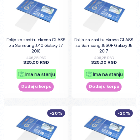
Folija za zastitu ekrana GLASS
Folija za zastitu ekrana GLASS
za Samsung J710 Galaxy J7
za Samsung J530F Galaxy J5
2016
2017
406,25 RSD
406,25 RSD
325,00 RSD
325,00 RSD
Ima na stanju
Ima na stanju
Dodaj u korpu
Dodaj u korpu
-20%
-20%