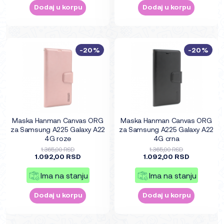
Dodaj u korpu
Dodaj u korpu
-20%
-20%
Maska Hanman Canvas ORG
Maska Hanman Canvas ORG
za Samsung A225 Galaxy A22
za Samsung A225 Galaxy A22
4G roze
4G crna
1.365,00 RSD
1.365,00 RSD
1.092,00 RSD
1.092,00 RSD
Ima na stanju
Ima na stanju
Dodaj u korpu
Dodaj u korpu