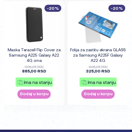
-20%
-20%
Maska Teracell Flip Cover za
Folija za zastitu ekrana GLASS
Samsung A225 Galaxy A22
za Samsung A225F Galaxy
4G crna
A22 4G
1.106,25 RSD
406,25 RSD
885,00 RSD
325,00 RSD
Ima na stanju
Ima na stanju
Dodaj u korpu
Dodaj u korpu