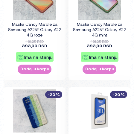
Maska Candy Marble za
Maska Candy Marble za
Samsung A225F Galaxy A22
Samsung A225F Galaxy A22
4G roze
4G mint
491,25 RSD
491,25 RSD
393,00 RSD
393,00 RSD
Ima na stanju
Ima na stanju
Dodaj u korpu
Dodaj u korpu
-20%
-20%