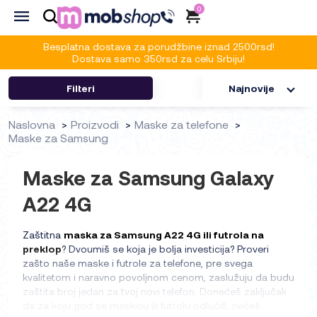
0
Besplatna dostava za porudžbine iznad 2500rsd!
Dostava samo 350rsd za celu Srbiju!
Filteri
Najnovije
Naslovna
Proizvodi
Maske za telefone
Maske za Samsung
Maske za Samsung Galaxy
A22 4G
Zaštitna
maska za Samsung A22 4G ili futrola na
preklop
? Dvoumiš se koja je bolja investicija? Proveri
zašto naše maske i futrole za telefone, pre svega
kvalitetom i naravno povoljnom cenom, zaslužuju da budu
zaštita broj jedan za tvoj novi telefon. Donećeš zaključak
da za koju god se maskicu ili futrolu odlučiš, nećeš