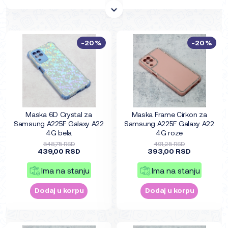
-20%
-20%
Maska 6D Crystal za
Maska Frame Cirkon za
Samsung A225F Galaxy A22
Samsung A225F Galaxy A22
4G bela
4G roze
548,75 RSD
491,25 RSD
439,00 RSD
393,00 RSD
Ima na stanju
Ima na stanju
Dodaj u korpu
Dodaj u korpu