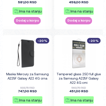
581,00 RSD
459,00 RSD
Ima na stanju
Ima na stanju
Dodaj u korpu
Dodaj u korpu
-20%
-20%
Maska Mercury za Samsung
Tempered glass 2.5D full glue
A225F Galaxy A22 4G crna
za Samsung A225F Galaxy
A22 4G crni
933,75 RSD
563,75 RSD
747,00 RSD
451,00 RSD
Ima na stanju
Ima na stanju