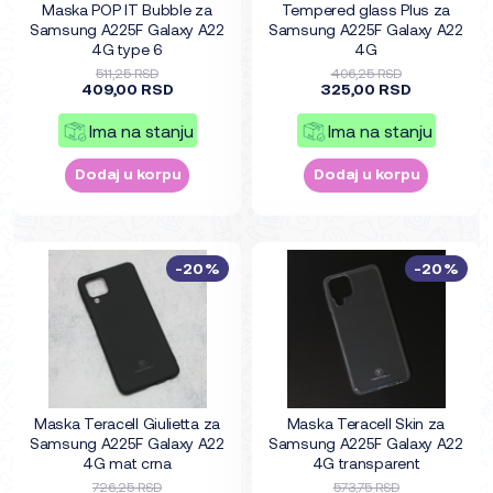
Maska POP IT Bubble za
Tempered glass Plus za
Samsung A225F Galaxy A22
Samsung A225F Galaxy A22
4G type 6
4G
511,25 RSD
406,25 RSD
409,00 RSD
325,00 RSD
Ima na stanju
Ima na stanju
Dodaj u korpu
Dodaj u korpu
-20%
-20%
Maska Teracell Giulietta za
Maska Teracell Skin za
Samsung A225F Galaxy A22
Samsung A225F Galaxy A22
4G mat crna
4G transparent
726,25 RSD
573,75 RSD