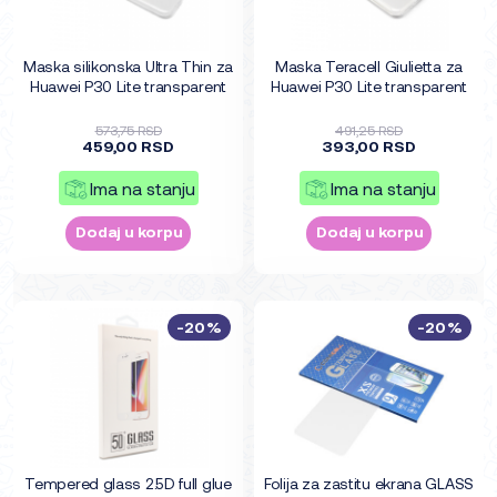
Maska silikonska Ultra Thin za
Maska Teracell Giulietta za
Huawei P30 Lite transparent
Huawei P30 Lite transparent
573,75 RSD
491,25 RSD
459,00 RSD
393,00 RSD
Ima na stanju
Ima na stanju
Dodaj u korpu
Dodaj u korpu
-20%
-20%
Tempered glass 2.5D full glue
Folija za zastitu ekrana GLASS