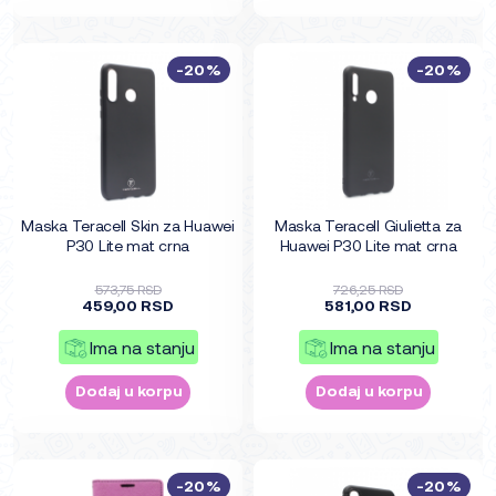
-20%
-20%
Maska Teracell Skin za Huawei
Maska Teracell Giulietta za
P30 Lite mat crna
Huawei P30 Lite mat crna
573,75 RSD
726,25 RSD
459,00 RSD
581,00 RSD
Ima na stanju
Ima na stanju
Dodaj u korpu
Dodaj u korpu
-20%
-20%