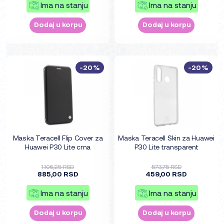
Ima na stanju
Ima na stanju
Dodaj u korpu
Dodaj u korpu
-20%
-20%
Maska Teracell Flip Cover za
Maska Teracell Skin za Huawei
Huawei P30 Lite crna
P30 Lite transparent
1.106,25 RSD
573,75 RSD
885,00 RSD
459,00 RSD
Ima na stanju
Ima na stanju
Dodaj u korpu
Dodaj u korpu