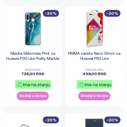
-20%
-20%
Maska Silikonska Print za
PMMA zastita Nano 0.1mm za
Huawei P30 Lite Pretty Marble
Huawei P30 Lite
910,00 RSD
548,75 RSD
728,00 RSD
439,00 RSD
Ima na stanju
Ima na stanju
Dodaj u korpu
Dodaj u korpu
-20%
-20%