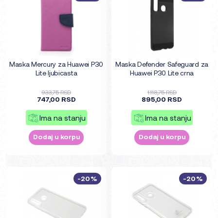
Maska Mercury za Huawei P30
Maska Defender Safeguard za
Lite ljubicasta
Huawei P30 Lite crna
933,75 RSD
1.118,75 RSD
747,00 RSD
895,00 RSD
Ima na stanju
Ima na stanju
Dodaj u korpu
Dodaj u korpu
-20%
-20%