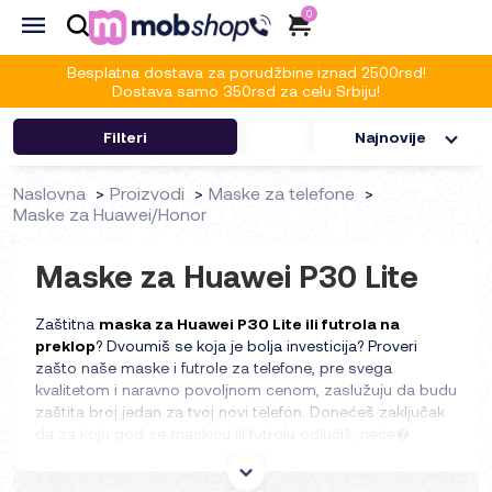
0
Besplatna dostava za porudžbine iznad 2500rsd!
Dostava samo 350rsd za celu Srbiju!
Filteri
Najnovije
Naslovna
Proizvodi
Maske za telefone
Maske za Huawei/Honor
Maske za Huawei P30 Lite
Zaštitna
maska za Huawei P30 Lite ili futrola na
preklop
? Dvoumiš se koja je bolja investicija? Proveri
zašto naše maske i futrole za telefone, pre svega
kvalitetom i naravno povoljnom cenom, zaslužuju da budu
zaštita broj jedan za tvoj novi telefon. Donećeš zaključak
da za koju god se maskicu ili futrolu odlučiš, neće�