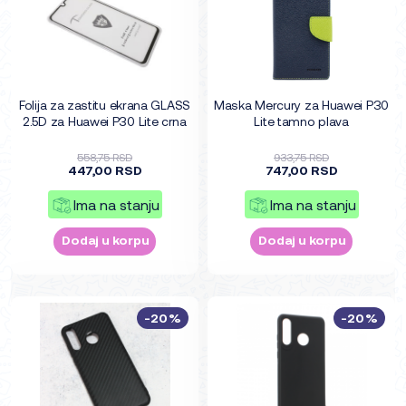
Folija za zastitu ekrana GLASS
Maska Mercury za Huawei P30
2.5D za Huawei P30 Lite crna
Lite tamno plava
558,75 RSD
933,75 RSD
447,00 RSD
747,00 RSD
Ima na stanju
Ima na stanju
Dodaj u korpu
Dodaj u korpu
-20%
-20%