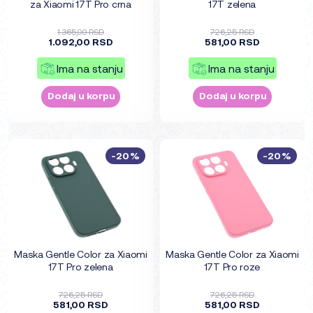
za Xiaomi 17T Pro crna
17T zelena
1.365,00 RSD
726,25 RSD
1.092,00 RSD
581,00 RSD
Ima na stanju
Ima na stanju
Dodaj u korpu
Dodaj u korpu
-20%
-20%
Maska Gentle Color za Xiaomi
Maska Gentle Color za Xiaomi
17T Pro zelena
17T Pro roze
726,25 RSD
726,25 RSD
581,00 RSD
581,00 RSD