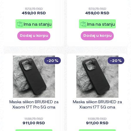
573,75 RSD
573,75 RSD
459,00 RSD
459,00 RSD
Ima na stanju
Ima na stanju
Dodaj u korpu
Dodaj u korpu
-20%
-20%
Maska silikon BRUSHED za
Maska silikon BRUSHED za
Xiaomi 17T Pro 5G crna
Xiaomi 17T 5G crna
1.138,75 RSD
1.138,75 RSD
911,00 RSD
911,00 RSD