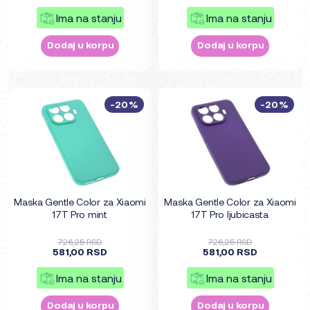
Ima na stanju
Ima na stanju
Dodaj u korpu
Dodaj u korpu
-20%
-20%
Maska Gentle Color za Xiaomi
Maska Gentle Color za Xiaomi
17T Pro mint
17T Pro ljubicasta
726,25 RSD
726,25 RSD
581,00 RSD
581,00 RSD
Ima na stanju
Ima na stanju
Dodaj u korpu
Dodaj u korpu