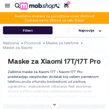
0
Besplatna dostava za porudžbine iznad 2500rsd!
Dostava samo 350rsd za celu Srbiju!
Filteri
Najnovije
Naslovna
Proizvodi
Maske za telefone
Maske za Xiaomi
Maske za Xiaomi 17T/17T Pro
Zaštitne maske za Xiaomi 17T i Xiaomi 17T Pro
predstavljaju neophodan dodatak koji vašem pametnom
telefonu pruža vrhunsku bezbednost od padova,
ogrebotina i svakodnevnih oštećenja. Naš asortiman
donosi pažljivo odabrane zaštite koji savršeno prate
elegantne linije ovih uređaja, omogućavajući lak pristup
svim tasterima i kamerama bez ski