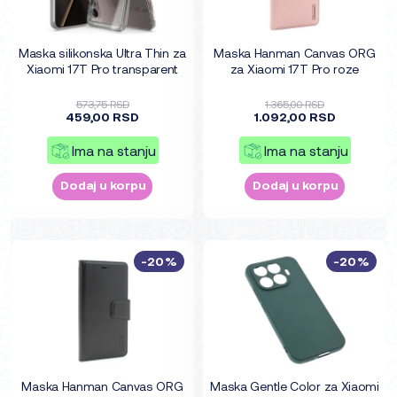
Maska silikonska Ultra Thin za
Maska Hanman Canvas ORG
Xiaomi 17T Pro transparent
za Xiaomi 17T Pro roze
573,75 RSD
1.365,00 RSD
459,00 RSD
1.092,00 RSD
Ima na stanju
Ima na stanju
Dodaj u korpu
Dodaj u korpu
-20%
-20%
Maska Hanman Canvas ORG
Maska Gentle Color za Xiaomi