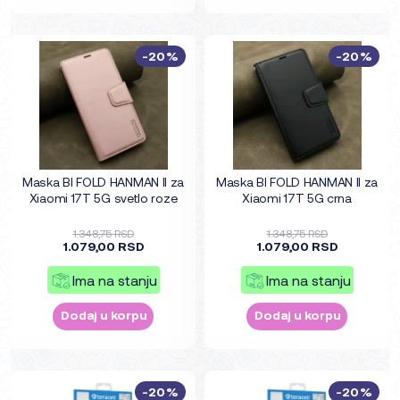
-20%
-20%
Maska BI FOLD HANMAN II za
Maska BI FOLD HANMAN II za
Xiaomi 17T 5G svetlo roze
Xiaomi 17T 5G crna
1.348,75 RSD
1.348,75 RSD
1.079,00 RSD
1.079,00 RSD
Ima na stanju
Ima na stanju
Dodaj u korpu
Dodaj u korpu
-20%
-20%