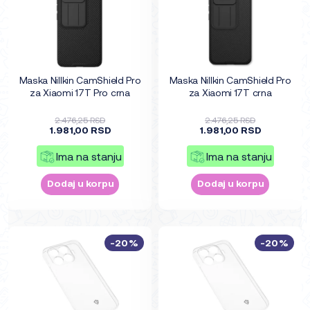
Maska Nillkin CamShield Pro
Maska Nillkin CamShield Pro
za Xiaomi 17T Pro crna
za Xiaomi 17T crna
2.476,25 RSD
2.476,25 RSD
1.981,00 RSD
1.981,00 RSD
Ima na stanju
Ima na stanju
Dodaj u korpu
Dodaj u korpu
-20%
-20%