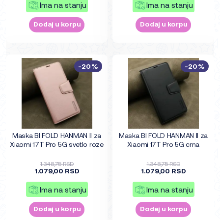
Ima na stanju
Ima na stanju
Dodaj u korpu
Dodaj u korpu
-20%
-20%
Maska BI FOLD HANMAN II za
Maska BI FOLD HANMAN II za
Xiaomi 17T Pro 5G svetlo roze
Xiaomi 17T Pro 5G crna
1.348,75 RSD
1.348,75 RSD
1.079,00 RSD
1.079,00 RSD
Ima na stanju
Ima na stanju
Dodaj u korpu
Dodaj u korpu