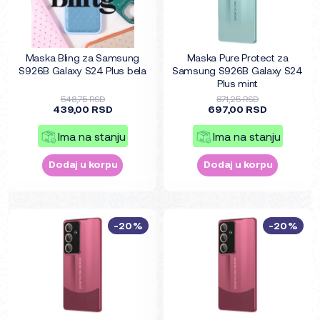
Maska Bling za Samsung
Maska Pure Protect za
S926B Galaxy S24 Plus bela
Samsung S926B Galaxy S24
Plus mint
548,75 RSD
871,25 RSD
439,00 RSD
697,00 RSD
Ima na stanju
Ima na stanju
Dodaj u korpu
Dodaj u korpu
-20%
-20%