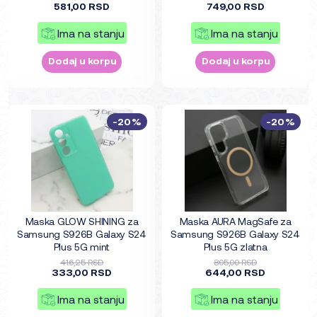
581,00 RSD
749,00 RSD
Ima na stanju
Ima na stanju
Dodaj u korpu
Dodaj u korpu
-20%
-20%
Maska GLOW SHINING za
Maska AURA MagSafe za
Samsung S926B Galaxy S24
Samsung S926B Galaxy S24
Plus 5G mint
Plus 5G zlatna
416,25 RSD
805,00 RSD
333,00 RSD
644,00 RSD
Ima na stanju
Ima na stanju