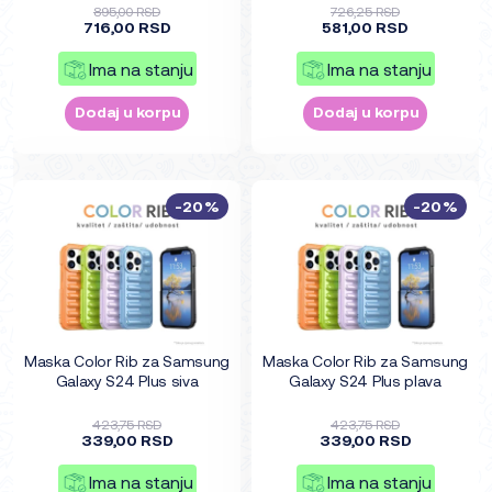
895,00 RSD
726,25 RSD
716,00 RSD
581,00 RSD
Ima na stanju
Ima na stanju
Dodaj u korpu
Dodaj u korpu
-20%
-20%
Maska Color Rib za Samsung
Maska Color Rib za Samsung
Galaxy S24 Plus siva
Galaxy S24 Plus plava
423,75 RSD
423,75 RSD
339,00 RSD
339,00 RSD
Ima na stanju
Ima na stanju