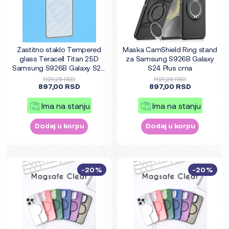
Zastitno staklo Tempered
Maska CamShield Ring stand
glass Teracell Titan 2.5D
za Samsung S926B Galaxy
Samsung S926B Galaxy S24
S24 Plus crna
Plus crni (fingerprint unlock)
1.121,25 RSD
1.121,25 RSD
897,00 RSD
897,00 RSD
Ima na stanju
Ima na stanju
Dodaj u korpu
Dodaj u korpu
-20%
-20%