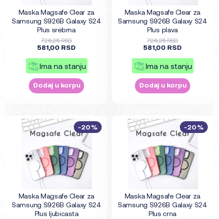
Maska Magsafe Clear za
Maska Magsafe Clear za
Samsung S926B Galaxy S24
Samsung S926B Galaxy S24
Plus srebrna
Plus plava
726,25 RSD
726,25 RSD
581,00 RSD
581,00 RSD
Ima na stanju
Ima na stanju
Dodaj u korpu
Dodaj u korpu
-20%
-20%
Maska Magsafe Clear za
Maska Magsafe Clear za
Samsung S926B Galaxy S24
Samsung S926B Galaxy S24
Plus ljubicasta
Plus crna