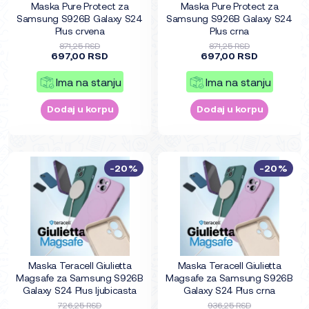
Maska Pure Protect za
Maska Pure Protect za
Samsung S926B Galaxy S24
Samsung S926B Galaxy S24
Plus crvena
Plus crna
871,25 RSD
871,25 RSD
697,00 RSD
697,00 RSD
Ima na stanju
Ima na stanju
Dodaj u korpu
Dodaj u korpu
-20%
-20%
Maska Teracell Giulietta
Maska Teracell Giulietta
Magsafe za Samsung S926B
Magsafe za Samsung S926B
Galaxy S24 Plus ljubicasta
Galaxy S24 Plus crna
726,25 RSD
936,25 RSD