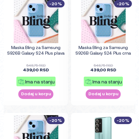
-20%
-20%
Maska Bling za Samsung
Maska Bling za Samsung
S926B Galaxy S24 Plus plava
S926B Galaxy S24 Plus crna
548,75 RSD
548,75 RSD
439,00 RSD
439,00 RSD
Ima na stanju
Ima na stanju
Dodaj u korpu
Dodaj u korpu
-20%
-20%