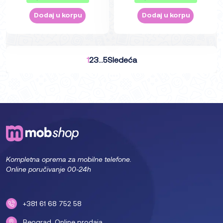
Dodaj u korpu
Dodaj u korpu
1
2
3
…
5
Sledeća
Kompletna oprema za mobilne telefone.
Online poručivanje 00-24h
+381 61 68 752 58
Beograd. Online prodaja.