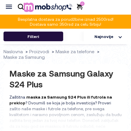
0
Besplatna dostava za porudžbine iznad 2500rsd!
Dostava samo 350rsd za celu Srbiju!
Filteri
Najnovije
Naslovna
Proizvodi
Maske za telefone
Maske za Samsung
Maske za Samsung Galaxy
S24 Plus
Zaštitna
maska za Samsung S24 Plus ili futrola na
preklop
? Dvoumiš se koja je bolja investicija? Proveri
zašto naše maske i futrole za telefone, pre svega
kvalitetom i naravno povoljnom cenom, zaslužuju da budu
zaštita broj jedan za tvoj novi telefon. Donećeš zaključak
da za koju god se maskicu ili futrolu odlučiš, neće