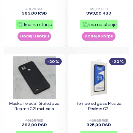
491,25 RSD
491,25 RSD
393,00 RSD
393,00 RSD
Ima na stanju
Ima na stanju
Dodaj u korpu
Dodaj u korpu
-20%
-20%
Maska Teracell Giulietta za
Tempered glass Plus za
Realme C21 mat crna
Realme C21
491,25 RSD
406,25 RSD
393,00 RSD
325,00 RSD