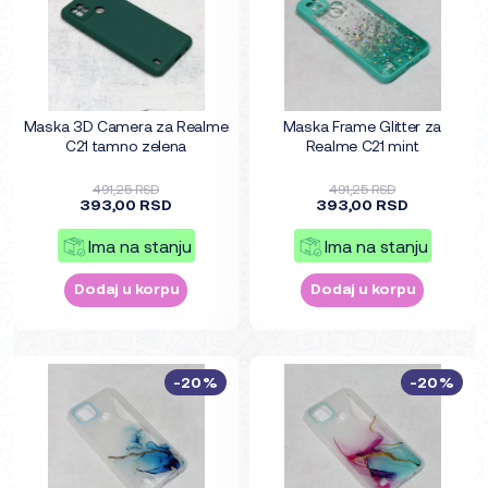
Maska 3D Camera za Realme
Maska Frame Glitter za
C21 tamno zelena
Realme C21 mint
491,25 RSD
491,25 RSD
393,00 RSD
393,00 RSD
Ima na stanju
Ima na stanju
Dodaj u korpu
Dodaj u korpu
-20%
-20%