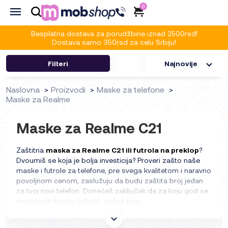
0
Besplatna dostava za porudžbine iznad 2500rsd!
Dostava samo 350rsd za celu Srbiju!
Filteri
Najnovije
Naslovna
Proizvodi
Maske za telefone
Maske za Realme
Maske za Realme C21
Zaštitna
maska za Realme C21 ili futrola na preklop
?
Dvoumiš se koja je bolja investicija? Proveri zašto naše
maske i futrole za telefone, pre svega kvalitetom i naravno
povoljnom cenom, zaslužuju da budu zaštita broj jedan
za tvoj novi telefon. Donećeš zaključak da za koju god se
maskicu ili futrolu odlučiš, nećeš pog