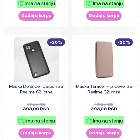
Ima na stanju
Ima na stanju
Dodaj u korpu
Dodaj u korpu
-20%
-20%
Maska Defender Carbon za
Maska Teracell Flip Cover za
Realme C21 crna
Realme C21 roze
491,25 RSD
491,25 RSD
393,00 RSD
393,00 RSD
Ima na stanju
Ima na stanju
Dodaj u korpu
Dodaj u korpu