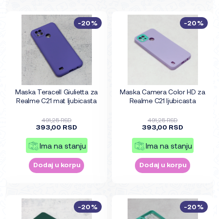
-20%
-20%
Maska Teracell Giulietta za
Maska Camera Color HD za
Realme C21 mat ljubicasta
Realme C21 ljubicasta
491,25 RSD
491,25 RSD
393,00 RSD
393,00 RSD
Ima na stanju
Ima na stanju
Dodaj u korpu
Dodaj u korpu
-20%
-20%