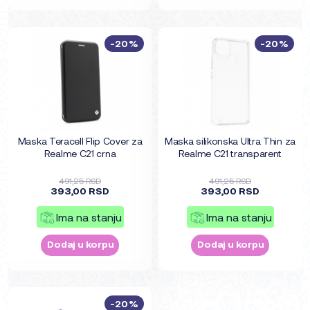
-20%
-20%
Maska Teracell Flip Cover za
Maska silikonska Ultra Thin za
Realme C21 crna
Realme C21 transparent
491,25 RSD
491,25 RSD
393,00 RSD
393,00 RSD
Ima na stanju
Ima na stanju
Dodaj u korpu
Dodaj u korpu
-20%