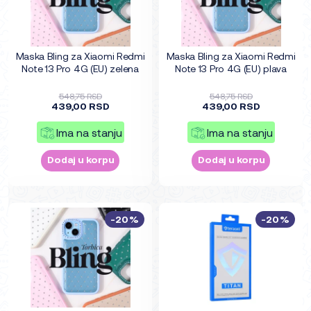
Maska Bling za Xiaomi Redmi
Maska Bling za Xiaomi Redmi
Note 13 Pro 4G (EU) zelena
Note 13 Pro 4G (EU) plava
548,75 RSD
548,75 RSD
439,00 RSD
439,00 RSD
Ima na stanju
Ima na stanju
Dodaj u korpu
Dodaj u korpu
-20%
-20%