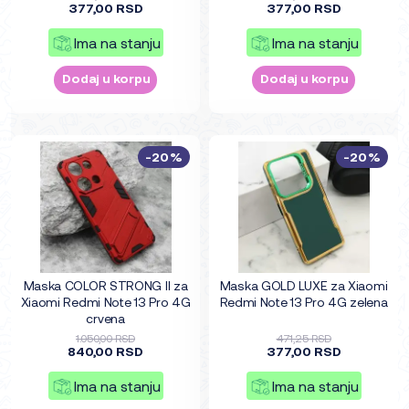
377,00 RSD
377,00 RSD
Ima na stanju
Ima na stanju
Dodaj u korpu
Dodaj u korpu
-20%
-20%
Maska COLOR STRONG II za
Maska GOLD LUXE za Xiaomi
Xiaomi Redmi Note 13 Pro 4G
Redmi Note 13 Pro 4G zelena
crvena
1.050,00 RSD
471,25 RSD
840,00 RSD
377,00 RSD
Ima na stanju
Ima na stanju