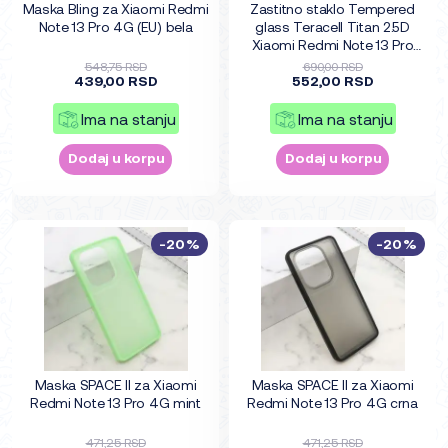
Maska Bling za Xiaomi Redmi
Zastitno staklo Tempered
Note 13 Pro 4G (EU) bela
glass Teracell Titan 2.5D
Xiaomi Redmi Note 13 Pro
4G/5G (EU) crni
548,75 RSD
690,00 RSD
439,00 RSD
552,00 RSD
Ima na stanju
Ima na stanju
Dodaj u korpu
Dodaj u korpu
-20%
-20%
Maska SPACE II za Xiaomi
Maska SPACE II za Xiaomi
Redmi Note 13 Pro 4G mint
Redmi Note 13 Pro 4G crna
471,25 RSD
471,25 RSD