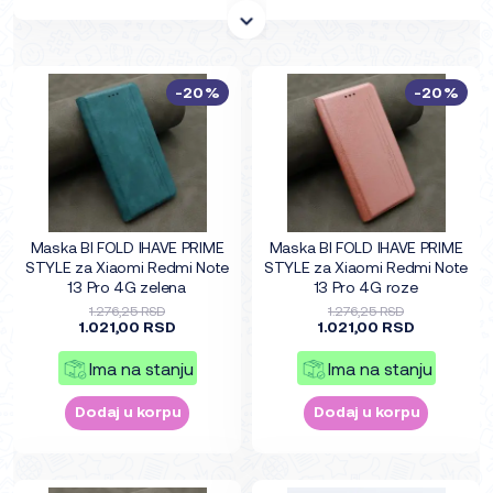
-20%
-20%
Maska BI FOLD IHAVE PRIME
Maska BI FOLD IHAVE PRIME
STYLE za Xiaomi Redmi Note
STYLE za Xiaomi Redmi Note
13 Pro 4G zelena
13 Pro 4G roze
1.276,25 RSD
1.276,25 RSD
1.021,00 RSD
1.021,00 RSD
Ima na stanju
Ima na stanju
Dodaj u korpu
Dodaj u korpu