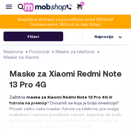
0
Besplatna dostava za porudžbine iznad 2500rsd!
Dostava samo 350rsd za celu Srbiju!
Filteri
Najnovije
Naslovna
Proizvodi
Maske za telefone
Maske za Xiaomi
Maske za Xiaomi Redmi Note
13 Pro 4G
Zaštitna
maska za Xiaomi Redmi Note 13 Pro 4G ili
futrola na preklop
? Dvoumiš se koja je bolja investicija?
Proveri zašto naše maske i futrole za telefone, pre svega
kvalitetom i naravno povoljnom cenom, zaslužuju da budu
zaštita broj jedan za tvoj novi telefon. Donećeš zaključak
da za koju god se maskicu ili futrolu odlu�