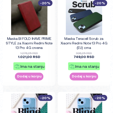
-20%
-20%
Maska BI FOLD IHAVE PRIME
Maska Teracell Scrub za
STYLE za Xiaomi Redmi Note
Xiaomi Redmi Note 13 Pro 4G
13 Pro 4G crvena
(EU) crna
1.276,25 RSD
936,25 RSD
1.021,00 RSD
749,00 RSD
Ima na stanju
Ima na stanju
Dodaj u korpu
Dodaj u korpu
-20%
-20%