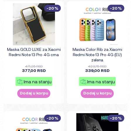
-20%
-20%
Maska GOLD LUXE za Xiaomi
Maska Color Rib za Xiaomi
Redmi Note 13 Pro 4G crna
Redmi Note 13 Pro 4G (EU)
zelena
471,25 RSD
423,75 RSD
377,00 RSD
339,00 RSD
Ima na stanju
Ima na stanju
Dodaj u korpu
Dodaj u korpu
-20%
-20%