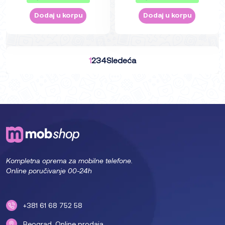
Dodaj u korpu
Dodaj u korpu
1
2
3
4
Sledeća
Kompletna oprema za mobilne telefone.
Online poručivanje 00-24h
+381 61 68 752 58
Beograd. Online prodaja.