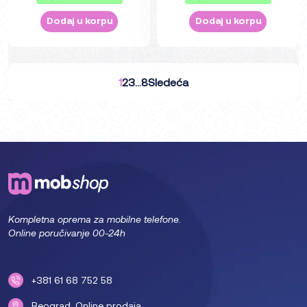
Dodaj u korpu
Dodaj u korpu
1
2
3
…
8
Sledeća
Kompletna oprema za mobilne telefone.
Online poručivanje 00-24h
+381 61 68 752 58
Beograd. Online prodaja.