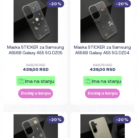
-20%
-20%
Maska STICKER za Samsung
Maska STICKER za Samsung
A556B Galaxy A55 5G DZ05
A556B Galaxy A55 5G DZ04
548,75 RSD
548,75 RSD
439,00 RSD
439,00 RSD
Ima na stanju
Ima na stanju
Dodaj u korpu
Dodaj u korpu
-20%
-20%