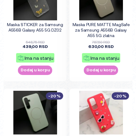
Maska STICKER za Samsung
Maska PURE MATTE MagSafe
A556B Galaxy A55 5G DZ02
za Samsung A556B Galaxy
A55 5G zlatna
548,75 RSD
787,50 RSD
439,00 RSD
630,00 RSD
Ima na stanju
Ima na stanju
Dodaj u korpu
Dodaj u korpu
-20%
-20%