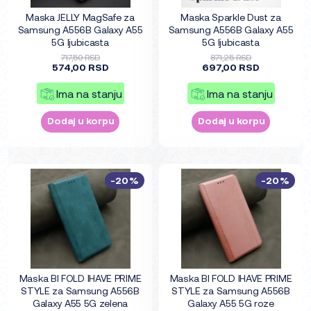
Maska JELLY MagSafe za
Maska Sparkle Dust za
Samsung A556B Galaxy A55
Samsung A556B Galaxy A55
5G ljubicasta
5G ljubicasta
717,50 RSD
871,25 RSD
574,00 RSD
697,00 RSD
Ima na stanju
Ima na stanju
Dodaj u korpu
Dodaj u korpu
-20%
-20%
Maska BI FOLD IHAVE PRIME
Maska BI FOLD IHAVE PRIME
STYLE za Samsung A556B
STYLE za Samsung A556B
Galaxy A55 5G zelena
Galaxy A55 5G roze