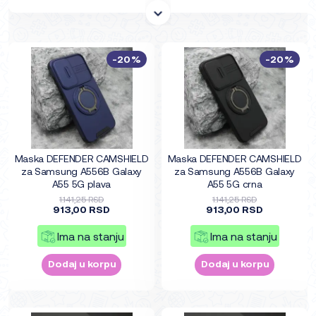
dodataka koj
-20%
-20%
Maska DEFENDER CAMSHIELD
Maska DEFENDER CAMSHIELD
za Samsung A556B Galaxy
za Samsung A556B Galaxy
A55 5G plava
A55 5G crna
1.141,25 RSD
1.141,25 RSD
913,00 RSD
913,00 RSD
Ima na stanju
Ima na stanju
Dodaj u korpu
Dodaj u korpu