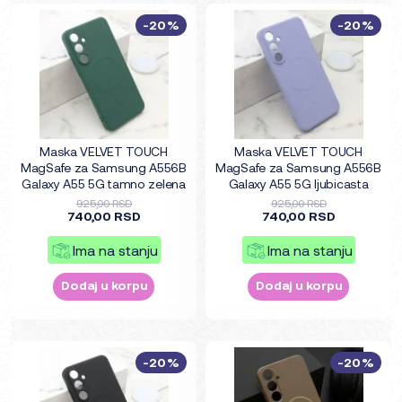
-20%
-20%
Maska VELVET TOUCH
Maska VELVET TOUCH
MagSafe za Samsung A556B
MagSafe za Samsung A556B
Galaxy A55 5G tamno zelena
Galaxy A55 5G ljubicasta
925,00 RSD
925,00 RSD
740,00 RSD
740,00 RSD
Ima na stanju
Ima na stanju
Dodaj u korpu
Dodaj u korpu
-20%
-20%