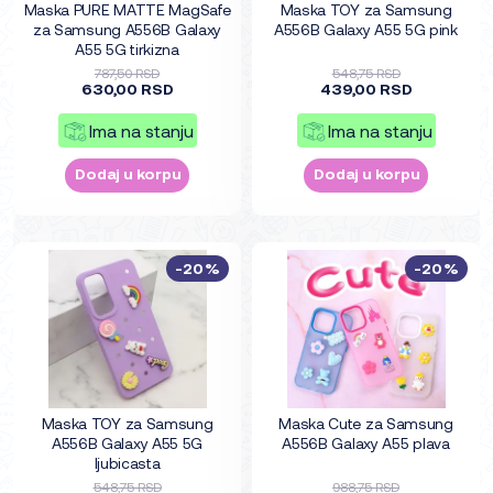
Maska PURE MATTE MagSafe
Maska TOY za Samsung
za Samsung A556B Galaxy
A556B Galaxy A55 5G pink
A55 5G tirkizna
787,50 RSD
548,75 RSD
630,00 RSD
439,00 RSD
Ima na stanju
Ima na stanju
Dodaj u korpu
Dodaj u korpu
-20%
-20%
Maska TOY za Samsung
Maska Cute za Samsung
A556B Galaxy A55 5G
A556B Galaxy A55 plava
ljubicasta
548,75 RSD
988,75 RSD