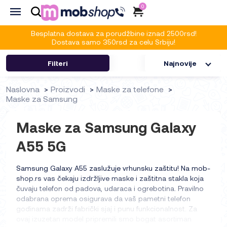
0
Besplatna dostava za porudžbine iznad 2500rsd!
Dostava samo 350rsd za celu Srbiju!
Filteri
Najnovije
Naslovna
Proizvodi
Maske za telefone
Maske za Samsung
Maske za Samsung Galaxy
A55 5G
Samsung Galaxy A55 zaslužuje vrhunsku zaštitu! Na mob-
shop.rs vas čekaju izdržljive maske i zaštitna stakla koja
čuvaju telefon od padova, udaraca i ogrebotina. Pravilno
odabrana oprema osigurava da vaš pametni telefon
godinama zadrži fabrički sjaj i punu funkcionalnost. Za
ovaj izuzetan model pripremili smo bogat asortiman