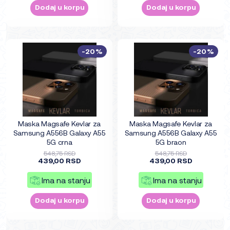
Dodaj u korpu
Dodaj u korpu
-20%
-20%
Maska Magsafe Kevlar za
Maska Magsafe Kevlar za
Samsung A556B Galaxy A55
Samsung A556B Galaxy A55
5G crna
5G braon
548,75 RSD
548,75 RSD
439,00 RSD
439,00 RSD
Ima na stanju
Ima na stanju
Dodaj u korpu
Dodaj u korpu