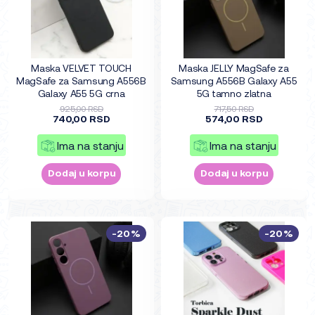
Maska VELVET TOUCH
Maska JELLY MagSafe za
MagSafe za Samsung A556B
Samsung A556B Galaxy A55
Galaxy A55 5G crna
5G tamno zlatna
925,00 RSD
717,50 RSD
740,00 RSD
574,00 RSD
Ima na stanju
Ima na stanju
Dodaj u korpu
Dodaj u korpu
-20%
-20%