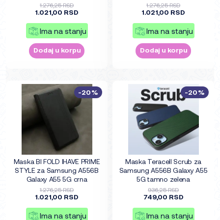
1.276,25 RSD
1.276,25 RSD
1.021,00 RSD
1.021,00 RSD
Ima na stanju
Ima na stanju
Dodaj u korpu
Dodaj u korpu
-20%
-20%
Maska BI FOLD IHAVE PRIME
Maska Teracell Scrub za
STYLE za Samsung A556B
Samsung A556B Galaxy A55
Galaxy A55 5G crna
5G tamno zelena
1.276,25 RSD
936,25 RSD
1.021,00 RSD
749,00 RSD
Ima na stanju
Ima na stanju