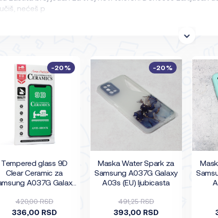
učiš, nećeš p
-20%
-20%
Tempered glass 9D
Maska Water Spark za
Maska
Clear Ceramic za
Samsung A037G Galaxy
Samsu
amsung A037G Galaxy
A03s (EU) ljubicasta
A
A03s
420,00 RSD
491,25 RSD
336,00 RSD
393,00 RSD