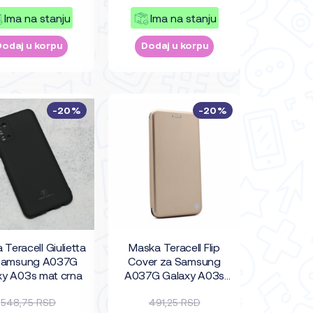
Ima na stanju
Ima na stanju
Dodaj u korpu
Dodaj u korpu
-20%
-20%
Teracell Giulietta
Maska Teracell Flip
Samsung A037G
Cover za Samsung
xy A03s mat crna
A037G Galaxy A03s
zlatna
548,75 RSD
491,25 RSD