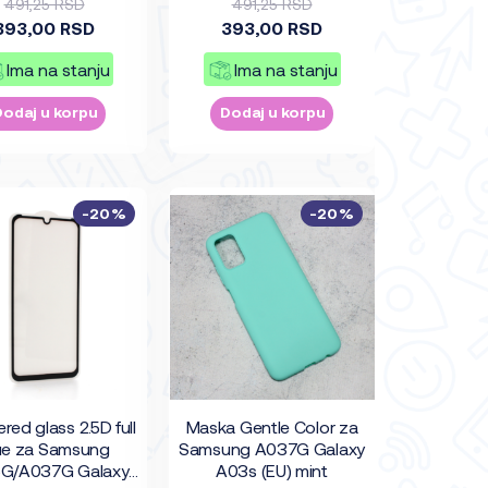
491,25 RSD
491,25 RSD
393,00 RSD
393,00 RSD
Ima na stanju
Ima na stanju
Dodaj u korpu
Dodaj u korpu
-20%
-20%
ed glass 2.5D full
Maska Gentle Color za
ue za Samsung
Samsung A037G Galaxy
G/A037G Galaxy
A03s (EU) mint