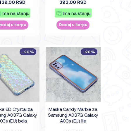
439,00 RSD
393,00 RSD
Ima na stanju
Ima na stanju
Dodaj u korpu
Dodaj u korpu
-20%
-20%
a 6D Crystal za
Maska Candy Marble za
ng A037G Galaxy
Samsung A037G Galaxy
03s (EU) bela
A03s (EU) lila