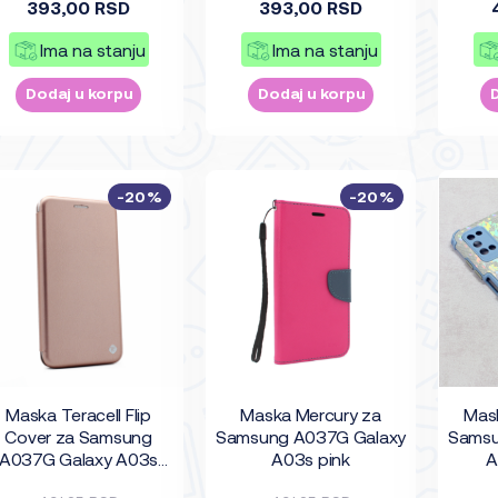
393,00 RSD
393,00 RSD
Ima na stanju
Ima na stanju
Dodaj u korpu
Dodaj u korpu
-20%
-20%
Maska Teracell Flip
Maska Mercury za
Mask
Cover za Samsung
Samsung A037G Galaxy
Samsu
A037G Galaxy A03s
A03s pink
A
roze