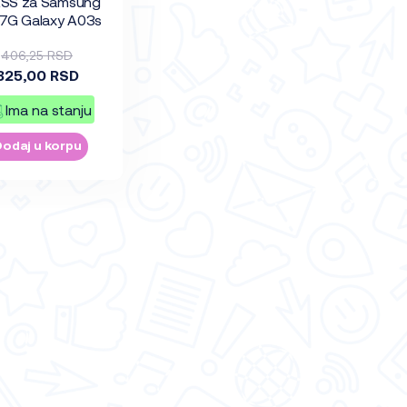
SS za Samsung
7G Galaxy A03s
406,25 RSD
325,00 RSD
Ima na stanju
Dodaj u korpu