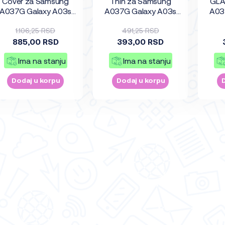
Cover za Samsung
Thin za Samsung
GLA
A037G Galaxy A03s
A037G Galaxy A03s
A03
crna
transparent
1.106,25 RSD
491,25 RSD
885,00 RSD
393,00 RSD
Ima na stanju
Ima na stanju
Dodaj u korpu
Dodaj u korpu