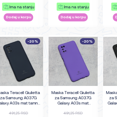
Ima na stanju
Ima na stanju
Dodaj u korpu
Dodaj u korpu
-20%
-20%
aska Teracell Giulietta
Maska Teracell Giulietta
Maska 
za Samsung A037G
za Samsung A037G
za 
alaxy A03s mat tamno
Galaxy A03s mat
Gala
plava
ljubicasta
491,25 RSD
491,25 RSD