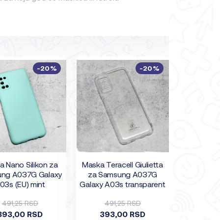
-20%
-20%
 Nano Silikon za
Maska Teracell Giulietta
ng A037G Galaxy
za Samsung A037G
03s (EU) mint
Galaxy A03s transparent
491,25 RSD
491,25 RSD
393,00 RSD
393,00 RSD