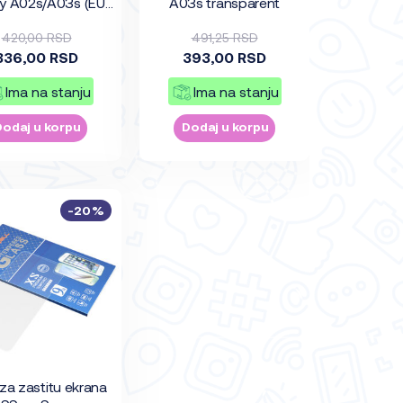
y A02s/A03s (EU)
A03s transparent
crni
420,00 RSD
491,25 RSD
336,00 RSD
393,00 RSD
Ima na stanju
Ima na stanju
Dodaj u korpu
Dodaj u korpu
-20%
a za zastitu ekrana