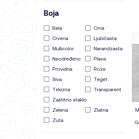
Boja
Bela
Crna
Crvena
Ljubičasta
Multicolor
Narandzasta
Neodređeno
Plava
Providna
Roze
Siva
Teget
Tirkizna
Transparent
Zaštitno staklo
Zelena
Zlatna
M
Zuta
G