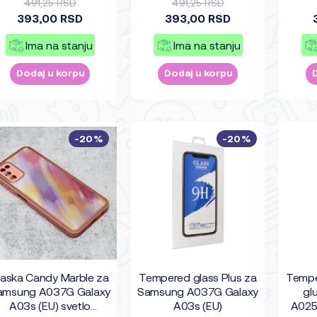
491,25 RSD
491,25 RSD
393,00 RSD
393,00 RSD
Ima na stanju
Ima na stanju
Dodaj u korpu
Dodaj u korpu
-20%
-20%
aska Candy Marble za
Tempered glass Plus za
Temper
amsung A037G Galaxy
Samsung A037G Galaxy
gl
A03s (EU) svetlo
A03s (EU)
A025