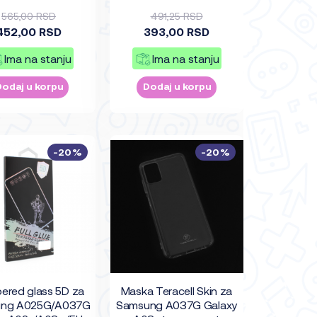
s/A03s (EU) crni
565,00 RSD
491,25 RSD
452,00 RSD
393,00 RSD
Ima na stanju
Ima na stanju
Dodaj u korpu
Dodaj u korpu
-20%
-20%
ered glass 5D za
Maska Teracell Skin za
ng A025G/A037G
Samsung A037G Galaxy