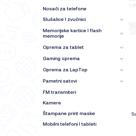
odl
Nosači za telefone
Slušalice I zvučnici
Memorijske kartice I flash
memorije
Oprema za tablet
Gaming oprema
Oprema za LapTop
Pametni satovi
FM transmiteri
Kamere
Štampane print maske
S
Mobilni telefoni I tableti