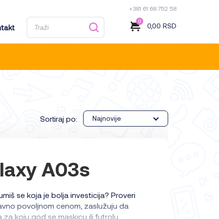
+381 61 68 752 58
0
0,00
RSD
takt
Sortiraj po:
Najnovije
laxy A03s
miš se koja je bolja investicija? Proveri
aravno povoljnom cenom, zaslužuju da
 za koju god se maskicu ili futrolu