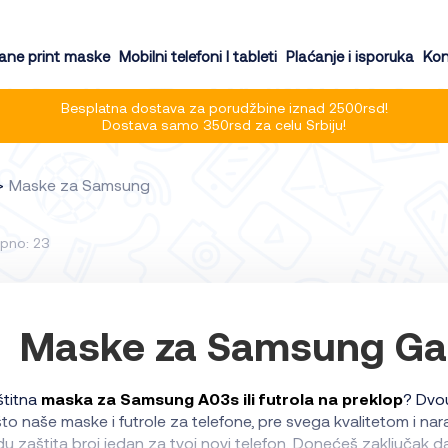
ne print maske
Mobilni telefoni I tableti
Plaćanje i isporuka
Kon
Besplatna dostava za porudžbine iznad 2500rsd!
Dostava samo 350rsd za celu Srbiju!
Maske za Samsung
pno: 23
Maske za Samsung Ga
štitna
maska za Samsung A03s ili futrola na preklop
? Dvou
to naše maske i futrole za telefone, pre svega kvalitetom i n
u zaštita broj jedan za tvoj novi telefon. Donećeš zaključak da