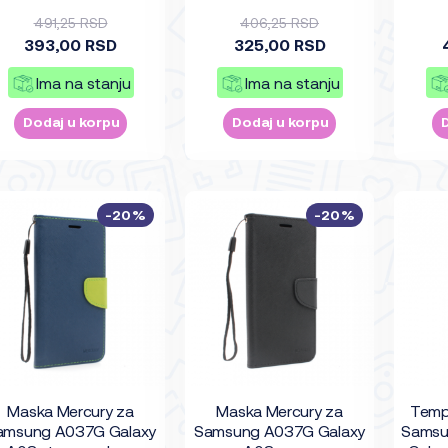
ljubicasta
A02
491,25 RSD
406,25 RSD
393,00 RSD
325,00 RSD
Ima na stanju
Ima na stanju
Dodaj u korpu
Dodaj u korpu
-20%
-20%
Maska Mercury za
Maska Mercury za
Temp
amsung A037G Galaxy
Samsung A037G Galaxy
Samsu