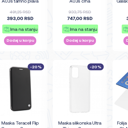
A03s tamno plava
A03s crna
Galax
491,25 RSD
933,75 RSD
393,00 RSD
747,00 RSD
Ima na stanju
Ima na stanju
Dodaj u korpu
Dodaj u korpu
-20%
-20%
Maska Teracell Flip
Maska silikonska Ultra
Folij