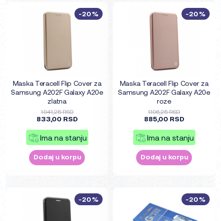
-20%
-20%
Maska Teracell Flip Cover za
Maska Teracell Flip Cover za
Samsung A202F Galaxy A20e
Samsung A202F Galaxy A20e
zlatna
roze
1.041,25 RSD
1.106,25 RSD
833,00 RSD
885,00 RSD
Ima na stanju
Ima na stanju
Dodaj u korpu
Dodaj u korpu
-20%
-20%