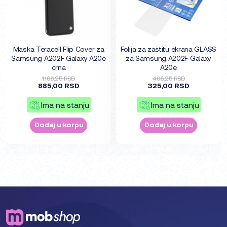
Maska Teracell Flip Cover za
Folija za zastitu ekrana GLASS
Samsung A202F Galaxy A20e
za Samsung A202F Galaxy
crna
A20e
1.106,25 RSD
406,25 RSD
885,00 RSD
325,00 RSD
Ima na stanju
Ima na stanju
Dodaj u korpu
Dodaj u korpu