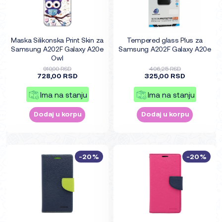
Maska Silikonska Print Skin za
Tempered glass Plus za
Samsung A202F Galaxy A20e
Samsung A202F Galaxy A20e
Owl
910,00 RSD
406,25 RSD
728,00 RSD
325,00 RSD
Ima na stanju
Ima na stanju
Dodaj u korpu
Dodaj u korpu
-20%
-20%