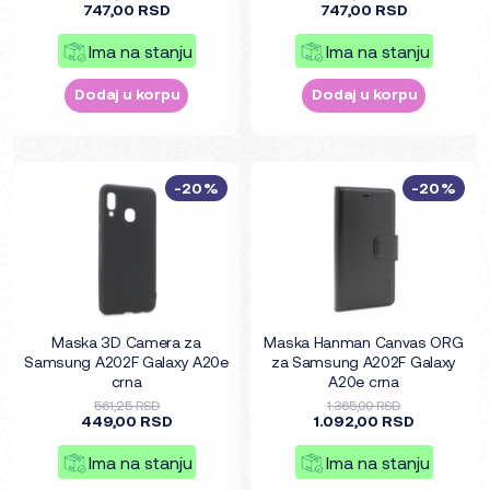
747,00 RSD
747,00 RSD
Ima na stanju
Ima na stanju
Dodaj u korpu
Dodaj u korpu
-20%
-20%
Maska 3D Camera za
Maska Hanman Canvas ORG
Samsung A202F Galaxy A20e
za Samsung A202F Galaxy
crna
A20e crna
561,25 RSD
1.365,00 RSD
449,00 RSD
1.092,00 RSD
Ima na stanju
Ima na stanju