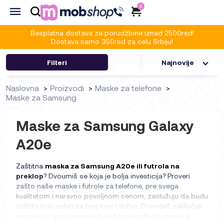
0
Besplatna dostava za porudžbine iznad 2500rsd!
Dostava samo 350rsd za celu Srbiju!
Filteri
Najnovije
Naslovna
Proizvodi
Maske za telefone
Maske za Samsung
Maske za Samsung Galaxy
A20e
Zaštitna
maska za Samsung A20e ili futrola na
preklop
? Dvoumiš se koja je bolja investicija? Proveri
zašto naše maske i futrole za telefone, pre svega
kvalitetom i naravno povoljnom cenom, zaslužuju da budu
zaštita broj jedan za tvoj novi telefon. Donećeš zaključak
da za koju god se maskicu ili futrolu odlučiš, nećeš p