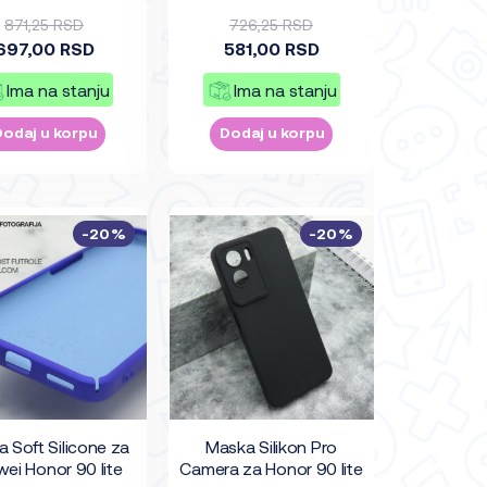
871,25 RSD
726,25 RSD
697,00 RSD
581,00 RSD
Ima na stanju
Ima na stanju
Dodaj u korpu
Dodaj u korpu
-20%
-20%
 Soft Silicone za
Maska Silikon Pro
ei Honor 90 lite
Camera za Honor 90 lite