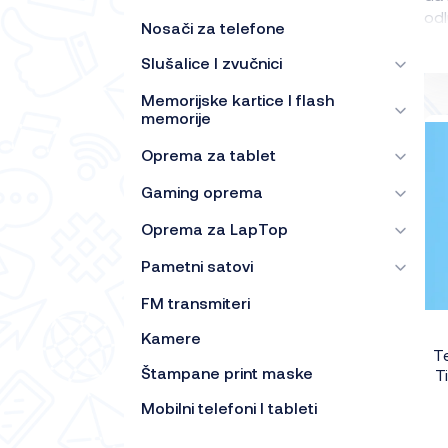
odl
Nosači za telefone
Slušalice I zvučnici
Memorijske kartice I flash
memorije
Oprema za tablet
Gaming oprema
Oprema za LapTop
Pametni satovi
FM transmiteri
Kamere
Te
Štampane print maske
T
Mobilni telefoni I tableti