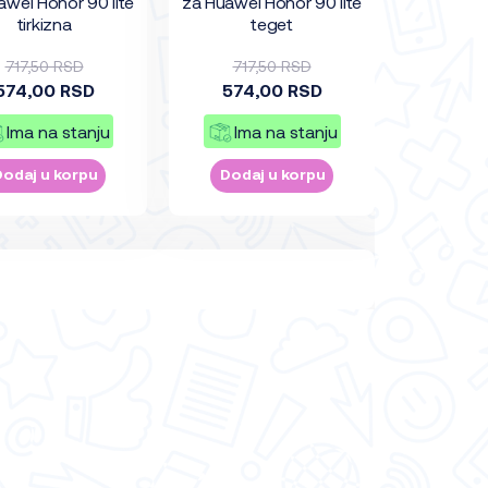
awei Honor 90 lite
za Huawei Honor 90 lite
tirkizna
teget
717,50 RSD
717,50 RSD
574,00 RSD
574,00 RSD
Ima na stanju
Ima na stanju
Dodaj u korpu
Dodaj u korpu