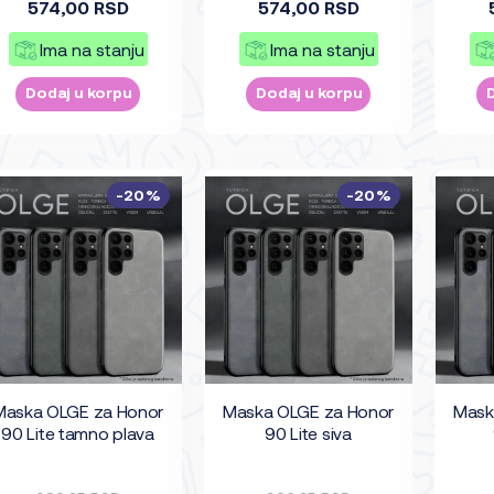
574,00 RSD
574,00 RSD
Ima na stanju
Ima na stanju
Dodaj u korpu
Dodaj u korpu
-20%
-20%
Maska OLGE za Honor
Maska OLGE za Honor
Mask
90 Lite tamno plava
90 Lite siva