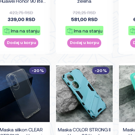
Huawei Honor 90 lite
zelena
providna (bela)
423,75 RSD
726,25 RSD
339,00 RSD
581,00 RSD
Ima na stanju
Ima na stanju
Dodaj u korpu
Dodaj u korpu
-20%
-20%
Maska silikon CLEAR
Maska COLOR STRONG II
Mask