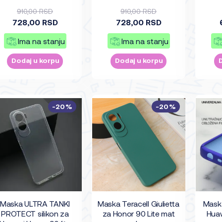
910,00 RSD
910,00 RSD
728,00 RSD
728,00 RSD
Ima na stanju
Ima na stanju
Dodaj u korpu
Dodaj u korpu
-20%
-20%
Maska ULTRA TANKI
Maska Teracell Giulietta
Maska
PROTECT silikon za
za Honor 90 Lite mat
Huaw