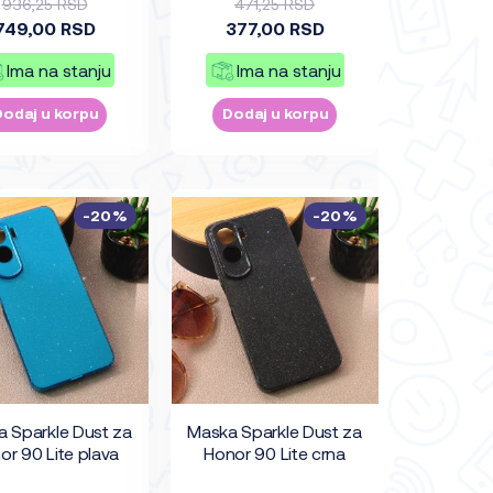
936,25 RSD
471,25 RSD
749,00 RSD
377,00 RSD
Ima na stanju
Ima na stanju
Dodaj u korpu
Dodaj u korpu
-20%
-20%
 Sparkle Dust za
Maska Sparkle Dust za
or 90 Lite plava
Honor 90 Lite crna