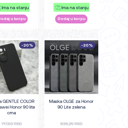
Ima na stanju
Ima na stanju
Dodaj u korpu
Dodaj u korpu
-20%
-20%
a GENTLE COLOR
Maska OLGE za Honor
awei Honor 90 lite
90 Lite zelena
crna
717,50 RSD
936,25 RSD