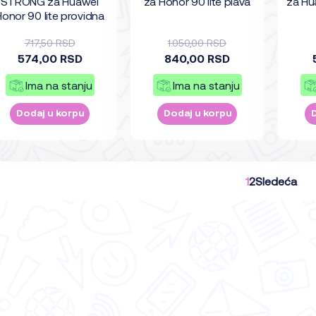
STRONG za Huawei
za Honor 90 lite plava
za Hu
Honor 90 lite providna
717,50 RSD
1.050,00 RSD
574,00 RSD
840,00 RSD
Ima na stanju
Ima na stanju
Dodaj u korpu
Dodaj u korpu
1
2
Sledeća