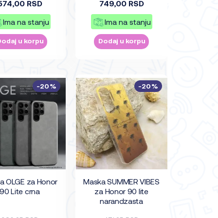
574,00 RSD
749,00 RSD
Ima na stanju
Ima na stanju
Dodaj u korpu
Dodaj u korpu
-20%
-20%
a OLGE za Honor
Maska SUMMER VIBES
90 Lite crna
za Honor 90 lite
narandzasta