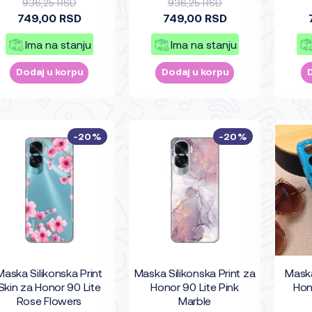
936,25 RSD
936,25 RSD
749,00 RSD
749,00 RSD
Ima na stanju
Ima na stanju
Dodaj u korpu
Dodaj u korpu
-20%
-20%
Maska Silikonska Print
Maska Silikonska Print za
Maska
Skin za Honor 90 Lite
Honor 90 Lite Pink
Hon
Rose Flowers
Marble