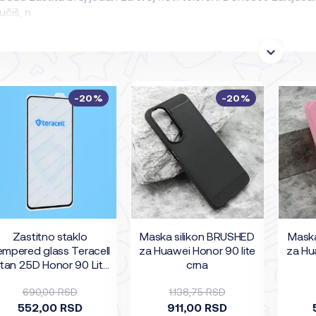
učiš, n
-20%
-20%
Zastitno staklo
Maska silikon BRUSHED
Mask
mpered glass Teracell
za Huawei Honor 90 lite
za Hu
itan 2.5D Honor 90 Lite
crna
crni
690,00 RSD
1.138,75 RSD
552,00 RSD
911,00 RSD