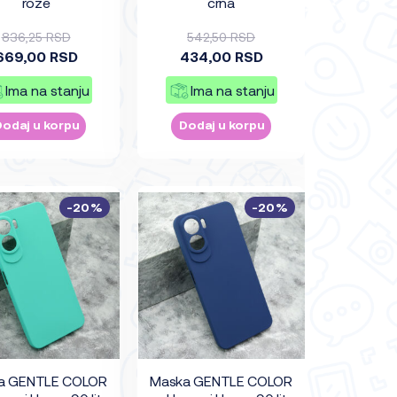
roze
crna
836,25 RSD
542,50 RSD
669,00 RSD
434,00 RSD
Ima na stanju
Ima na stanju
Dodaj u korpu
Dodaj u korpu
-20%
-20%
a GENTLE COLOR
Maska GENTLE COLOR