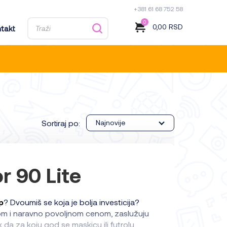
+381 61 68 752 58
0
0,00
RSD
takt
Sortiraj po:
Najnovije
 90 Lite
p
? Dvoumiš se koja je bolja investicija?
etom i naravno povoljnom cenom, zaslužuju
 da za koju god se maskicu ili futrolu