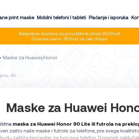
ne print maske
Mobilni telefoni I tableti
Plaćanje i isporuka
Kon
Besplatna dostava za porudžbine iznad 2500rsd!
Dostava samo 350rsd za celu Srbiju!
Maske za Huawei/Honor
pno: 45
Maske za Huawei Honor
štitna
maska za Huawei Honor 90 Lite ili futrola na preklo
veri zašto naše maske i futrole za telefone, pre svega kvalit
budu zaštita broj jedan za tvoj novi telefon. Donećeš zaključak