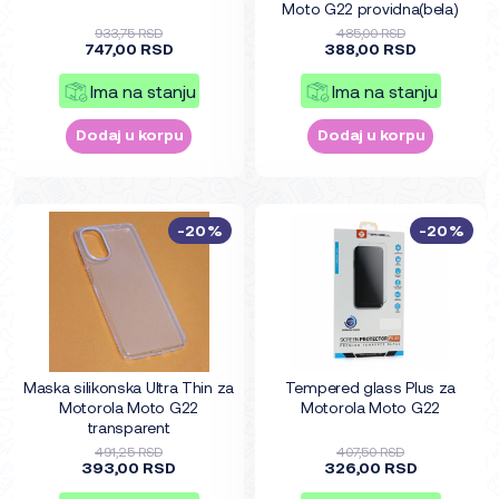
Moto G22 providna(bela)
933,75 RSD
485,00 RSD
747,00 RSD
388,00 RSD
Ima na stanju
Ima na stanju
Dodaj u korpu
Dodaj u korpu
-20%
-20%
Maska silikonska Ultra Thin za
Tempered glass Plus za
Motorola Moto G22
Motorola Moto G22
transparent
491,25 RSD
407,50 RSD
393,00 RSD
326,00 RSD