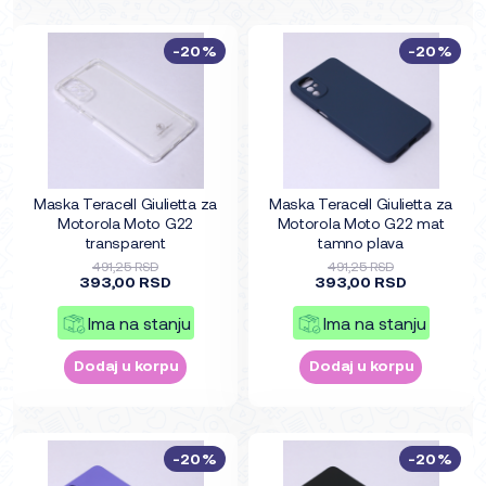
-20%
-20%
Maska Teracell Giulietta za
Maska Teracell Giulietta za
Motorola Moto G22
Motorola Moto G22 mat
transparent
tamno plava
491,25 RSD
491,25 RSD
393,00 RSD
393,00 RSD
Ima na stanju
Ima na stanju
Dodaj u korpu
Dodaj u korpu
-20%
-20%