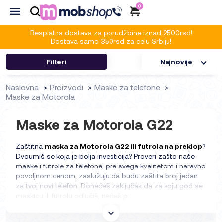
0
Besplatna dostava za porudžbine iznad 2500rsd!
Dostava samo 350rsd za celu Srbiju!
Filteri
Najnovije
Naslovna
Proizvodi
Maske za telefone
Maske za Motorola
Maske za Motorola G22
Zaštitna
maska za Motorola G22 ili futrola na preklop
?
Dvoumiš se koja je bolja investicija? Proveri zašto naše
maske i futrole za telefone, pre svega kvalitetom i naravno
povoljnom cenom, zaslužuju da budu zaštita broj jedan
za tvoj novi telefon. Donećeš zaključak da za koju god se
maskicu ili futrolu odlučiš, nećeš p