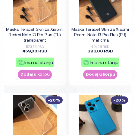
Maska Teracell Skin za Xiaomi
Maska Teracell Skin za Xiaomi
Redmi Note 13 Pro Plus (EU)
Redmi Note 13 Pro Plus (EU)
transparent
mat crna
573,75 RSD
491,25 RSD
459,00 RSD
393,00 RSD
Ima na stanju
Ima na stanju
Dodaj u korpu
Dodaj u korpu
-20%
-20%