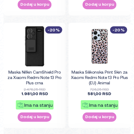
Dodaj u korpu
Dodaj u korpu
-20%
-20%
Maska Nillkin CamShield Pro
Maska Silikonska Print Skin za
za Xiaomi Redmi Note 13 Pro
Xiaomi Redmi Note 13 Pro Plus
Plus crna
(EU) Animal
2.476,25 RSD
726,25 RSD
1.981,00 RSD
581,00 RSD
Ima na stanju
Ima na stanju
Dodaj u korpu
Dodaj u korpu