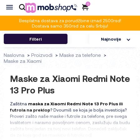
0
Besplatna dostava za porudžbine iznad 2500rsd!
Dostava samo 350rsd za celu Srbiju!
Filteri
Najnovije
Naslovna
Proizvodi
Maske za telefone
Maske za Xiaomi
Maske za Xiaomi Redmi Note
13 Pro Plus
Zaštitna
maska za Xiaomi Redmi Note 13 Pro Plus ili
futrola na preklop
? Dvoumiš se koja je bolja investicija?
Proveri zašto naše maske i futrole za telefone, pre svega
kvalitetom i naravno povoljnom cenom, zaslužuju da budu
zaštita broj jedan za tvoj novi telefon. Donećeš zaključak
da za koju god se maskicu ili futrolu odl