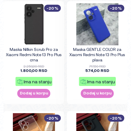
-20%
-20%
Maska Nillkin Scrub Pro za
Maska GENTLE COLOR za
Xiaomi Redmi Note 13 Pro Plus
Xiaomi Redmi Note 13 Pro Plus
crna
plava
2.250,00 RSD
717,50 RSD
1.800,00 RSD
574,00 RSD
Ima na stanju
Ima na stanju
Dodaj u korpu
Dodaj u korpu
-20%
-20%