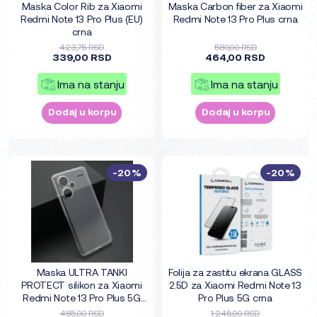
Maska Color Rib za Xiaomi
Maska Carbon fiber za Xiaomi
Redmi Note 13 Pro Plus (EU)
Redmi Note 13 Pro Plus crna
crna
423,75 RSD
580,00 RSD
339,00 RSD
464,00 RSD
Ima na stanju
Ima na stanju
Dodaj u korpu
Dodaj u korpu
-20%
-20%
Maska ULTRA TANKI
Folija za zastitu ekrana GLASS
PROTECT silikon za Xiaomi
2.5D za Xiaomi Redmi Note 13
Redmi Note 13 Pro Plus 5G
Pro Plus 5G crna
providna (bela)
485,00 RSD
1.245,00 RSD