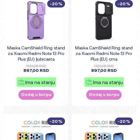
-20%
-20%
Maska CamShield Ring stand
Maska CamShield Ring stand
za Xiaomi Redmi Note 13 Pro
za Xiaomi Redmi Note 13 Pro
Plus (EU) ljubicasta
Plus (EU) crna
1.121,25 RSD
1.121,25 RSD
897,00 RSD
897,00 RSD
Ima na stanju
Ima na stanju
Dodaj u korpu
Dodaj u korpu
-20%
-20%