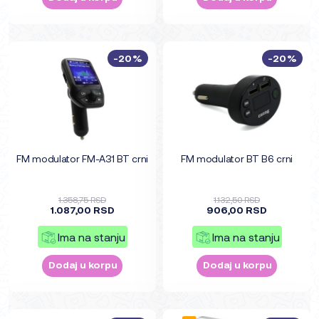
-20%
-20%
FM modulator FM-A31 BT crni
FM modulator BT B6 crni
1.358,75 RSD
1.132,50 RSD
1.087,00 RSD
906,00 RSD
Ima na stanju
Ima na stanju
Dodaj u korpu
Dodaj u korpu