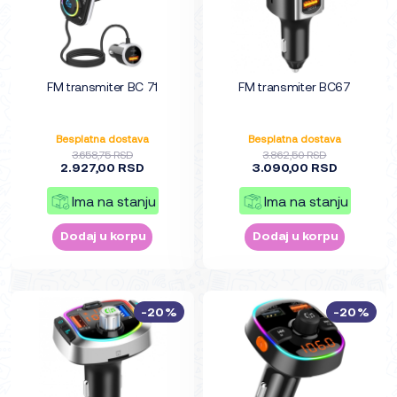
FM transmiter BC 71
FM transmiter BC67
Besplatna dostava
Besplatna dostava
3.658,75 RSD
3.862,50 RSD
2.927,00 RSD
3.090,00 RSD
Ima na stanju
Ima na stanju
Dodaj u korpu
Dodaj u korpu
-20%
-20%