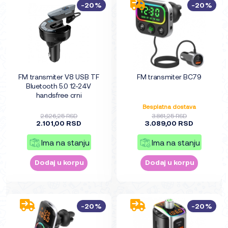
-20%
-20%
FM transmiter V8 USB TF
FM transmiter BC79
Bluetooth 5.0 12-24V
handsfree crni
Besplatna dostava
2.626,25 RSD
3.861,25 RSD
2.101,00 RSD
3.089,00 RSD
Ima na stanju
Ima na stanju
Dodaj u korpu
Dodaj u korpu
-20%
-20%