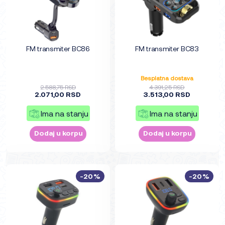
FM transmiter BC86
FM transmiter BC83
Besplatna dostava
2.588,75 RSD
4.391,25 RSD
2.071,00 RSD
3.513,00 RSD
Ima na stanju
Ima na stanju
Dodaj u korpu
Dodaj u korpu
-20%
-20%