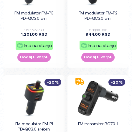
FM modulator FM-P3
FM modulator FM-P2
PD+QC3.0 crni
PD+QC3.0 crni
1.501,25 RSD
1.180,00 RSD
1.201,00 RSD
944,00 RSD
Ima na stanju
Ima na stanju
Dodaj u korpu
Dodaj u korpu
-20%
-20%
FM modulator FM-P1
FM transmiter BC70-1
PD+QC3.0 srebrni