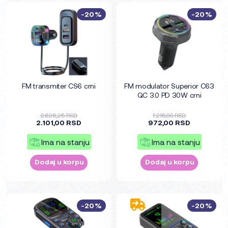
-20%
-20%
FM transmiter CS6 crni
FM modulator Superior C63
QC 3.0 PD 30W crni
2.626,25 RSD
1.215,00 RSD
2.101,00 RSD
972,00 RSD
Ima na stanju
Ima na stanju
Dodaj u korpu
Dodaj u korpu
-20%
-20%