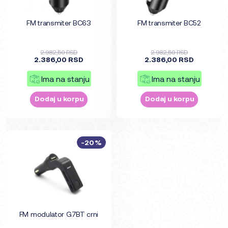
FM transmiter BC63
FM transmiter BC52
2.982,50 RSD
2.982,50 RSD
2.386,00 RSD
2.386,00 RSD
Ima na stanju
Ima na stanju
Dodaj u korpu
Dodaj u korpu
-20%
FM modulator G7BT crni