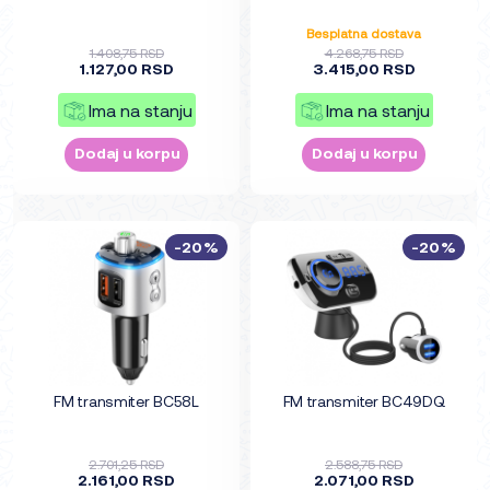
Besplatna dostava
1.408,75 RSD
4.268,75 RSD
1.127,00 RSD
3.415,00 RSD
Ima na stanju
Ima na stanju
Dodaj u korpu
Dodaj u korpu
-20%
-20%
FM transmiter BC58L
FM transmiter BC49DQ
2.701,25 RSD
2.588,75 RSD
2.161,00 RSD
2.071,00 RSD