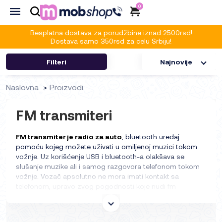
0
Besplatna dostava za porudžbine iznad 2500rsd!
Dostava samo 350rsd za celu Srbiju!
Filteri
Najnovije
Naslovna
Proizvodi
FM transmiteri
FM transmiter je radio za auto
, bluetooth uređaj
pomoću kojeg možete uživati u omiljenoj muzici tokom
vožnje. Uz korišćenje USB i bluetooth-a olakšava se
slušanje muzike ali i samog razgovora telefonom tokom
vožnje. Vozač apsolutno ne mora imati kontakt sa
telefonom, upravo zvog pogodnosti koje nudi fm
transmiter. Jednim