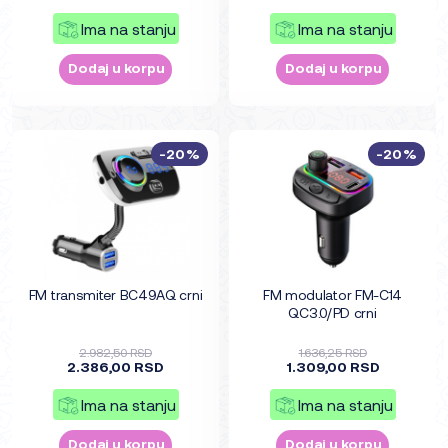
Ima na stanju
Ima na stanju
Dodaj u korpu
Dodaj u korpu
-20%
-20%
FM transmiter BC49AQ crni
FM modulator FM-C14
QC3.0/PD crni
2.982,50 RSD
1.636,25 RSD
2.386,00 RSD
1.309,00 RSD
Ima na stanju
Ima na stanju
Dodaj u korpu
Dodaj u korpu