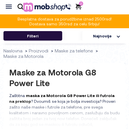
0
Besplatna dostava za porudžbine iznad 2500rsd!
Dostava samo 350rsd za celu Srbiju!
Filteri
Najnovije
Naslovna
Proizvodi
Maske za telefone
Maske za Motorola
Maske za Motorola G8
Power Lite
Zaštitna
maska za Motorola G8 Power Lite ili futrola
na preklop
? Dvoumiš se koja je bolja investicija? Proveri
zašto naše maske i futrole za telefone, pre svega
kvalitetom i naravno povoljnom cenom, zaslužuju da budu
zaštita broj jedan za tvoj novi telefon. Donećeš zaključak
da za koju god se maskicu ili futrolu odlučiš,