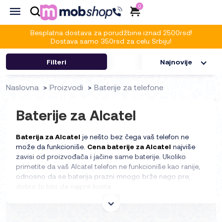
0
Besplatna dostava za porudžbine iznad 2500rsd!
Dostava samo 350rsd za celu Srbiju!
Filteri
Najnovije
Naslovna
Proizvodi
Baterije za telefone
Baterije za Alcatel
Baterija za Alcatel
je nešto bez čega vaš telefon ne
može da funkcioniše.
Cena baterije za Alcatel
najviše
zavisi od proizvođača i jačine same baterije. Ukoliko
primetite da vaš Alcatel telefon ne funkcioniše kao ranije,
odnosno da se baterija prazni mnogo brže nego pre,
dobro bi bilo da najpre konta