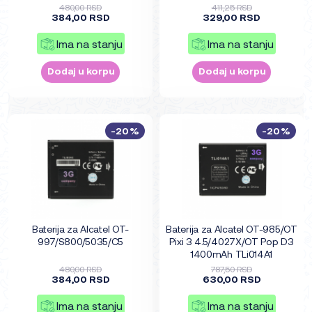
480,00 RSD
411,25 RSD
384,00 RSD
329,00 RSD
Ima na stanju
Ima na stanju
Dodaj u korpu
Dodaj u korpu
-20%
-20%
Baterija za Alcatel OT-
Baterija za Alcatel OT-985/OT
997/S800/5035/C5
Pixi 3 4.5/4027X/OT Pop D3
1400mAh TLi014A1
480,00 RSD
787,50 RSD
384,00 RSD
630,00 RSD
Ima na stanju
Ima na stanju