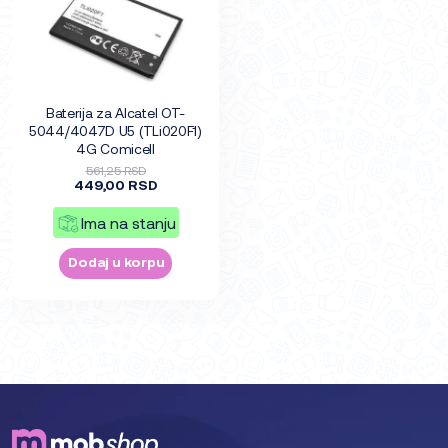
Baterija za Alcatel OT-
5044/4047D U5 (TLi020F1)
4G Comicell
561,25 RSD
449,00 RSD
Ima na stanju
Dodaj u korpu