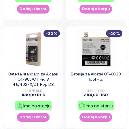
Dodaj u korpu
Dodaj u korpu
-20%
-20%
Baterija standard za Alcatel
Baterija za Alcatel OT-6030
OT-985/OT Pixi 3
Idol HQ
4.5/4027X/OT Pop D3
1400mAh TLi014A1
548,75 RSD
480,00 RSD
439,00 RSD
384,00 RSD
Ima na stanju
Ima na stanju
Dodaj u korpu
Dodaj u korpu