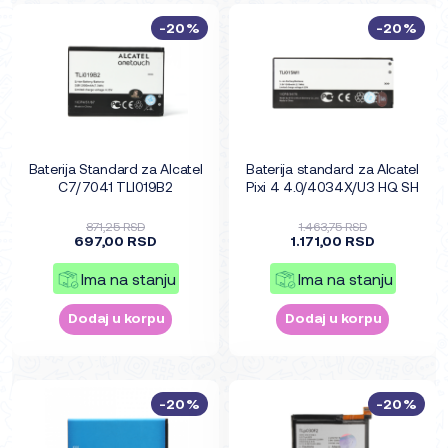
-20%
-20%
Baterija Standard za Alcatel
Baterija standard za Alcatel
C7/7041 TLI019B2
Pixi 4 4.0/4034X/U3 HQ SH
871,25 RSD
1.463,75 RSD
697,00 RSD
1.171,00 RSD
Ima na stanju
Ima na stanju
Dodaj u korpu
Dodaj u korpu
-20%
-20%