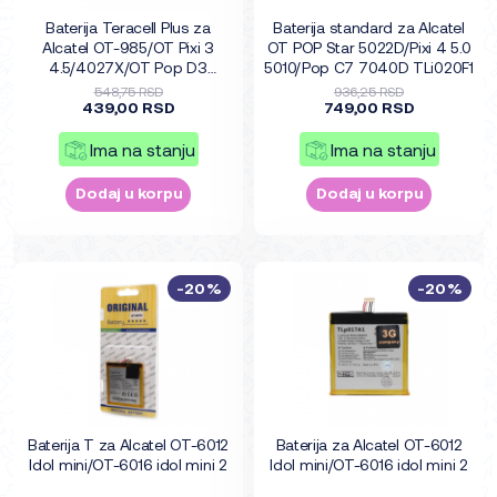
Baterija Teracell Plus za
Baterija standard za Alcatel
Alcatel OT-985/OT Pixi 3
OT POP Star 5022D/Pixi 4 5.0
4.5/4027X/OT Pop D3
5010/Pop C7 7040D TLi020F1
1800mAh TLi014A1
548,75 RSD
936,25 RSD
439,00 RSD
749,00 RSD
Ima na stanju
Ima na stanju
Dodaj u korpu
Dodaj u korpu
-20%
-20%
Baterija T za Alcatel OT-6012
Baterija za Alcatel OT-6012
Idol mini/OT-6016 idol mini 2
Idol mini/OT-6016 idol mini 2