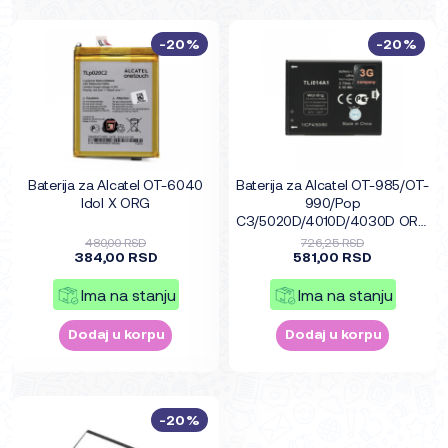
-20%
-20%
Baterija za Alcatel OT-6040
Baterija za Alcatel OT-985/OT-
Idol X ORG
990/Pop
C3/5020D/4010D/4030D ORG
TLi014A1
480,00 RSD
726,25 RSD
384,00 RSD
581,00 RSD
Ima na stanju
Ima na stanju
Dodaj u korpu
Dodaj u korpu
-20%