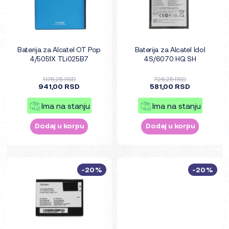
Baterija za Alcatel OT Pop
Baterija za Alcatel Idol
4/5051X TLi025B7
4S/6070 HQ SH
1.176,25 RSD
726,25 RSD
941,00 RSD
581,00 RSD
Ima na stanju
Ima na stanju
Dodaj u korpu
Dodaj u korpu
-20%
-20%