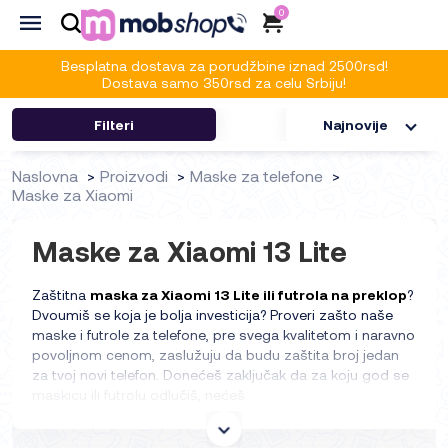
0
Besplatna dostava za porudžbine iznad 2500rsd!
Dostava samo 350rsd za celu Srbiju!
Filteri
Najnovije
Naslovna
Proizvodi
Maske za telefone
Maske za Xiaomi
Maske za Xiaomi 13 Lite
Zaštitna
maska za Xiaomi 13 Lite ili futrola na preklop
?
Dvoumiš se koja je bolja investicija? Proveri zašto naše
maske i futrole za telefone, pre svega kvalitetom i naravno
povoljnom cenom, zaslužuju da budu zaštita broj jedan
za tvoj novi telefon. Donećeš zaključak da za koju god se
maskicu ili futrolu odlučiš, nećeš