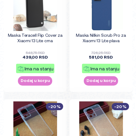
Maska Teracell Flip Cover za
Maska Nillkin Scrub Pro za
Xiaomi 13 Lite crna
Xiaomi 13 Lite plava
548,75 RSD
726,25 RSD
439,00 RSD
581,00 RSD
Ima na stanju
Ima na stanju
Dodaj u korpu
Dodaj u korpu
-20%
-20%