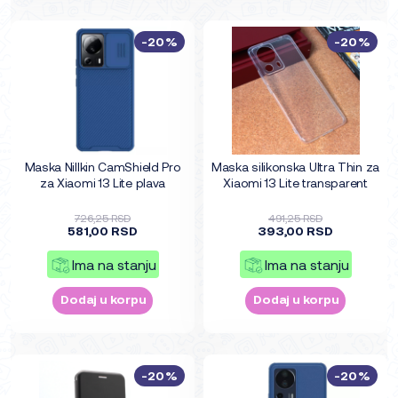
-20%
-20%
Maska Nillkin CamShield Pro
Maska silikonska Ultra Thin za
za Xiaomi 13 Lite plava
Xiaomi 13 Lite transparent
726,25 RSD
491,25 RSD
581,00 RSD
393,00 RSD
Ima na stanju
Ima na stanju
Dodaj u korpu
Dodaj u korpu
-20%
-20%