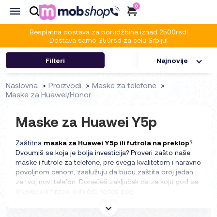
0
Besplatna dostava za porudžbine iznad 2500rsd!
Dostava samo 350rsd za celu Srbiju!
Filteri
Najnovije
Naslovna
Proizvodi
Maske za telefone
Maske za Huawei/Honor
Maske za Huawei Y5p
Zaštitna
maska za Huawei Y5p ili futrola na preklop
?
Dvoumiš se koja je bolja investicija? Proveri zašto naše
maske i futrole za telefone, pre svega kvalitetom i naravno
povoljnom cenom, zaslužuju da budu zaštita broj jedan
za tvoj novi telefon. Donećeš zaključak da za koju god se
maskicu ili futrolu odlučiš, nećeš pog