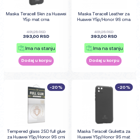
Maska Teracell Skin za Huawei
Maska Teracell Leather za
Y5p mat crna
Huawei Y5p/Honor 9S crna
491,25 RSD
491,25 RSD
393,00 RSD
393,00 RSD
Ima na stanju
Ima na stanju
Dodaj u korpu
Dodaj u korpu
-20%
-20%
Tempered glass 2.5D full glue
Maska Teracell Giulietta za
za Huawei Y5p/Honor 9S crni
Huawei Y5p/Honor 9S mat