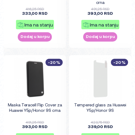
crna
416,25 RSD
491,25 RSD
333,00 RSD
393,00 RSD
Ima na stanju
Ima na stanju
Dodaj u korpu
Dodaj u korpu
-20%
-20%
Maska Teracell Flip Cover za
Tempered glass za Huawei
Huawei Y5p/Honor 9S crna
Y5p/Honor 9S
491,25 RSD
423,75 RSD
393,00 RSD
339,00 RSD