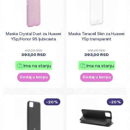
Maska Crystal Dust za Huawei
Maska Teracell Skin za Huawei
Y5p/Honor 9S ljubicasta
Y5p transparent
491,25 RSD
491,25 RSD
393,00 RSD
393,00 RSD
Ima na stanju
Ima na stanju
Dodaj u korpu
Dodaj u korpu
-20%
-20%