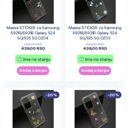
Maska STICKER za Samsung
Maska STICKER za Samsung
S921B/S931B Galaxy S24
S921B/S931B Galaxy S24
5G/S25 5G DZ04
5G/S25 5G DZ03
548,75 RSD
548,75 RSD
439,00 RSD
439,00 RSD
Ima na stanju
Ima na stanju
Dodaj u korpu
Dodaj u korpu
-20%
-20%