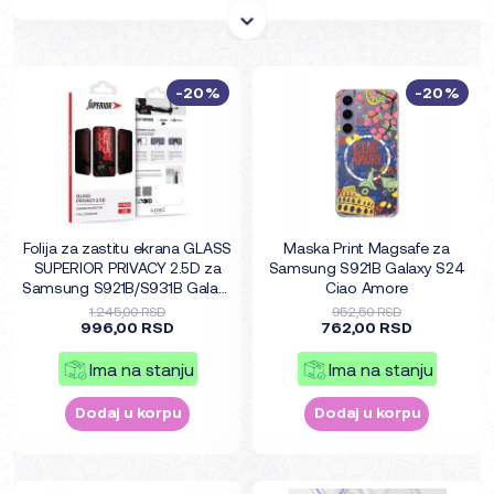
-20%
-20%
Folija za zastitu ekrana GLASS
Maska Print Magsafe za
SUPERIOR PRIVACY 2.5D za
Samsung S921B Galaxy S24
Samsung S921B/S931B Galaxy
Ciao Amore
S24 5G/S25 5G (fingerprint
1.245,00 RSD
952,50 RSD
996,00 RSD
unlock)
762,00 RSD
Ima na stanju
Ima na stanju
Dodaj u korpu
Dodaj u korpu