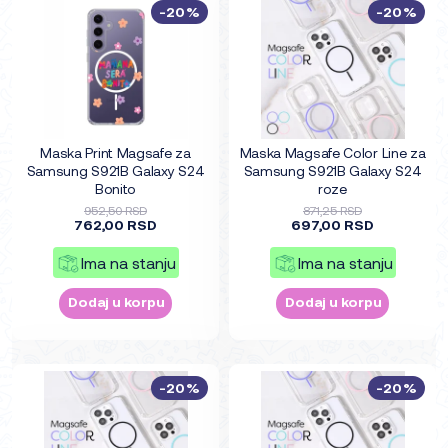
-20%
-20%
Maska Print Magsafe za
Maska Magsafe Color Line za
Samsung S921B Galaxy S24
Samsung S921B Galaxy S24
Bonito
roze
952,50 RSD
871,25 RSD
762,00 RSD
697,00 RSD
Ima na stanju
Ima na stanju
Dodaj u korpu
Dodaj u korpu
-20%
-20%