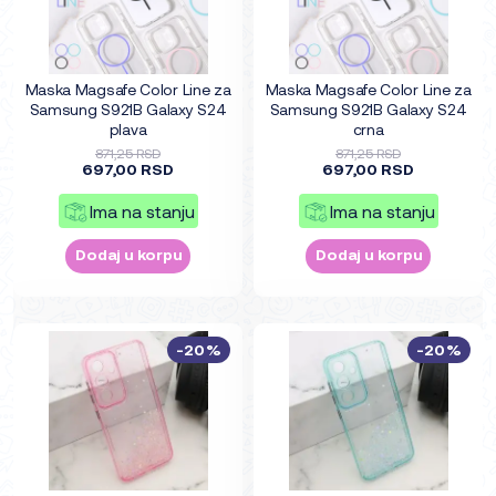
Maska Magsafe Color Line za
Maska Magsafe Color Line za
Samsung S921B Galaxy S24
Samsung S921B Galaxy S24
plava
crna
871,25 RSD
871,25 RSD
697,00 RSD
697,00 RSD
Ima na stanju
Ima na stanju
Dodaj u korpu
Dodaj u korpu
-20%
-20%