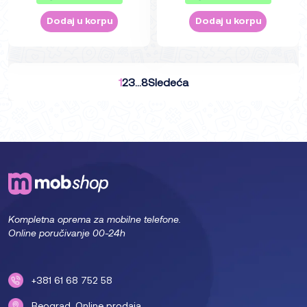
Dodaj u korpu
Dodaj u korpu
1
2
3
…
8
Sledeća
Kompletna oprema za mobilne telefone.
Online poručivanje 00-24h
+381 61 68 752 58
Beograd. Online prodaja.