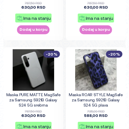
787,50 RSD
787,50 RSD
630,00 RSD
630,00 RSD
Ima na stanju
Ima na stanju
Dodaj u korpu
Dodaj u korpu
-20%
-20%
Maska PURE MATTE MagSafe
Maska ROAR STYLE MagSafe
za Samsung S921B Galaxy
za Samsung S921B Galaxy
S24 5G srebrna
S24 5G plava
787,50 RSD
735,00 RSD
630,00 RSD
588,00 RSD
Ima na stanju
Ima na stanju