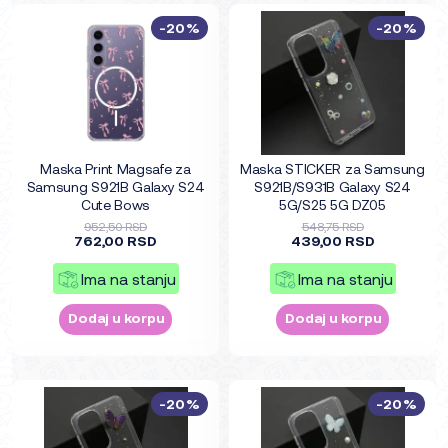
-20%
-20%
Maska Print Magsafe za
Maska STICKER za Samsung
Samsung S921B Galaxy S24
S921B/S931B Galaxy S24
Cute Bows
5G/S25 5G DZ05
952,50 RSD
548,75 RSD
762,00 RSD
439,00 RSD
Ima na stanju
Ima na stanju
Dodaj u korpu
Dodaj u korpu
-20%
-20%