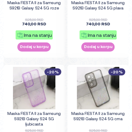
Maska FIESTA II za Samsung
Maska FIESTA II za Samsung
S921B Galaxy S24 5G roze
S921B Galaxy S24 5G plava
925,00 RSD
925,00 RSD
740,00 RSD
740,00 RSD
Ima na stanju
Ima na stanju
Dodaj u korpu
Dodaj u korpu
-20%
-20%
Maska FIESTA II za Samsung
Maska FIESTA II za Samsung
S921B Galaxy S24 5G
S921B Galaxy S24 5G crna
ljubicasta
925,00 RSD
925,00 RSD