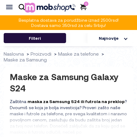
0
Besplatna dostava za porudžbine iznad 2500rsd!
Dostava samo 350rsd za celu Srbiju!
Filteri
Najnovije
Naslovna
Proizvodi
Maske za telefone
Maske za Samsung
Maske za Samsung Galaxy
S24
Zaštitna
maska za Samsung S24 ili futrola na preklop
?
Dvoumiš se koja je bolja investicija? Proveri zašto naše
maske i futrole za telefone, pre svega kvalitetom i naravno
povoljnom cenom, zaslužuju da budu zaštita broj jedan
za tvoj novi telefon. Donećeš zaključak da za koju god se
maskicu ili futrolu odlučiš, nećeš po