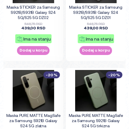
Maska STICKER za Samsung
Maska STICKER za Samsung
S921B/S931B Galaxy S24
S921B/S931B Galaxy S24
5G/S25 5G DZ02
5G/S25 5G DZ01
548,75 RSD
548,75 RSD
439,00 RSD
439,00 RSD
Ima na stanju
Ima na stanju
Dodaj u korpu
Dodaj u korpu
-20%
-20%
Maska PURE MATTE MagSafe
Maska PURE MATTE MagSafe
za Samsung S921B Galaxy
za Samsung S921B Galaxy
S24 5G zlatna
S24 5G tirkizna