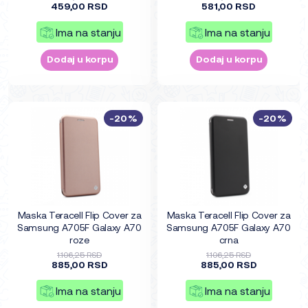
459,00 RSD
581,00 RSD
Ima na stanju
Ima na stanju
Dodaj u korpu
Dodaj u korpu
-20%
-20%
Maska Teracell Flip Cover za
Maska Teracell Flip Cover za
Samsung A705F Galaxy A70
Samsung A705F Galaxy A70
roze
crna
1.106,25 RSD
1.106,25 RSD
885,00 RSD
885,00 RSD
Ima na stanju
Ima na stanju