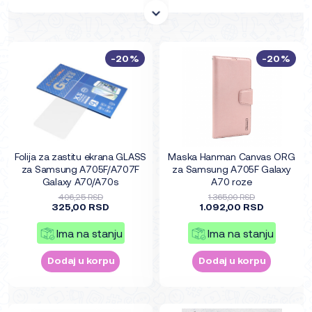
-20%
-20%
Folija za zastitu ekrana GLASS
Maska Hanman Canvas ORG
za Samsung A705F/A707F
za Samsung A705F Galaxy
Galaxy A70/A70s
A70 roze
406,25 RSD
1.365,00 RSD
325,00 RSD
1.092,00 RSD
Ima na stanju
Ima na stanju
Dodaj u korpu
Dodaj u korpu