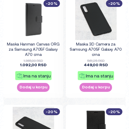
-20%
-20%
Maska Hanman Canvas ORG
Maska 3D Camera za
za Samsung A705F Galaxy
Samsung A705F Galaxy A70
A70 crna
crna
1.365,00 RSD
561,25 RSD
1.092,00 RSD
449,00 RSD
Ima na stanju
Ima na stanju
Dodaj u korpu
Dodaj u korpu
-20%
-20%