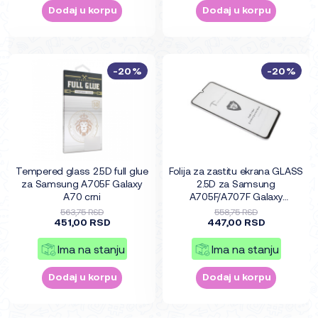
Dodaj u korpu
Dodaj u korpu
-20%
-20%
Tempered glass 2.5D full glue
Folija za zastitu ekrana GLASS
za Samsung A705F Galaxy
2.5D za Samsung
A70 crni
A705F/A707F Galaxy
A70/A70s crna
563,75 RSD
558,75 RSD
451,00 RSD
447,00 RSD
Ima na stanju
Ima na stanju
Dodaj u korpu
Dodaj u korpu