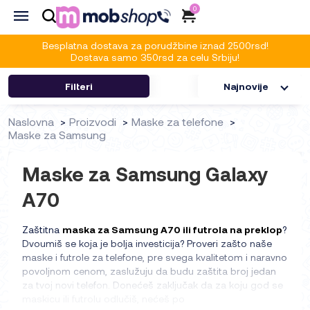
0
Besplatna dostava za porudžbine iznad 2500rsd!
Dostava samo 350rsd za celu Srbiju!
Filteri
Najnovije
Naslovna
Proizvodi
Maske za telefone
Maske za Samsung
Maske za Samsung Galaxy
A70
Zaštitna
maska za Samsung A70 ili futrola na preklop
?
Dvoumiš se koja je bolja investicija? Proveri zašto naše
maske i futrole za telefone, pre svega kvalitetom i naravno
povoljnom cenom, zaslužuju da budu zaštita broj jedan
za tvoj novi telefon. Donećeš zaključak da za koju god se
maskicu ili futrolu odlučiš, nećeš po