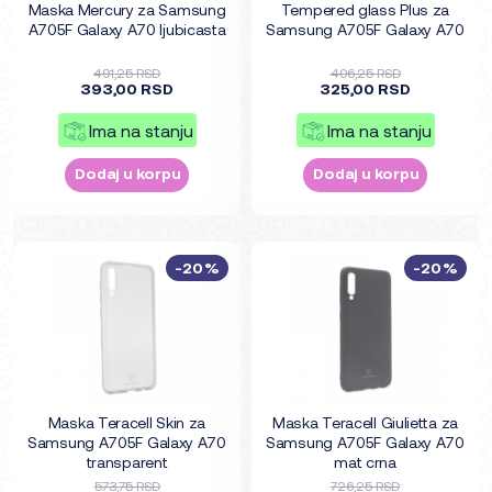
Maska Mercury za Samsung
Tempered glass Plus za
A705F Galaxy A70 ljubicasta
Samsung A705F Galaxy A70
491,25 RSD
406,25 RSD
393,00 RSD
325,00 RSD
Ima na stanju
Ima na stanju
Dodaj u korpu
Dodaj u korpu
-20%
-20%
Maska Teracell Skin za
Maska Teracell Giulietta za
Samsung A705F Galaxy A70
Samsung A705F Galaxy A70
transparent
mat crna
573,75 RSD
726,25 RSD