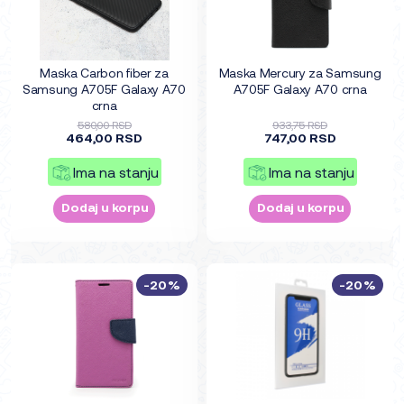
Maska Carbon fiber za
Maska Mercury za Samsung
Samsung A705F Galaxy A70
A705F Galaxy A70 crna
crna
580,00 RSD
933,75 RSD
464,00 RSD
747,00 RSD
Ima na stanju
Ima na stanju
Dodaj u korpu
Dodaj u korpu
-20%
-20%