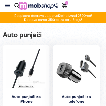
0
Besplatna dostava za porudžbine iznad 2500rsd!
Dostava samo 350rsd za celu Srbiju!
Auto punjači
Auto punjači za
Auto punjači za
iPhone
telefone