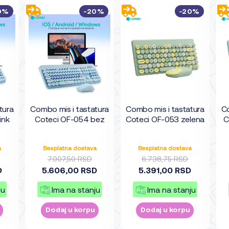
0%
-20%
-20%
tura
Combo mis i tastatura
Combo mis i tastatura
Co
ink
Coteci OF-054 bez
Coteci OF-053 zelena
C
a
Besplatna dostava
Besplatna dostava
7.007,50 RSD
6.738,75 RSD
D
5.606,00 RSD
5.391,00 RSD
ju
Ima na stanju
Ima na stanju
Dodaj u korpu
Dodaj u korpu