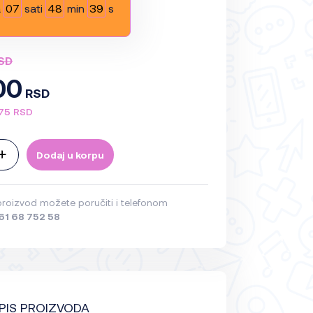
a
07
sati
48
min
38
s
RSD
,00
RSD
75 RSD
Dodaj u korpu
proizvod možete poručiti i telefonom
61 68 752 58
PIS PROIZVODA