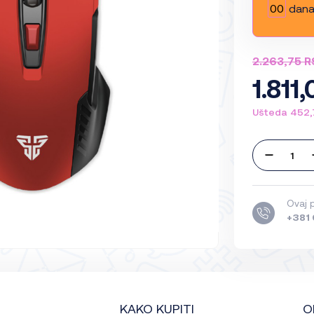
00
dan
2.263,75 
1.811
Ušteda 452,
Ovaj 
+381 
KAKO KUPITI
O