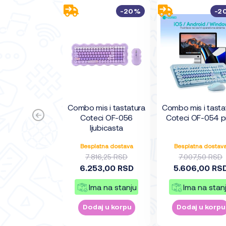
-20%
-2
Combo mis i tastatura
Combo mis i tasta
Coteci OF-056
Coteci OF-054 p
ljubicasta
Besplatna dostava
Besplatna dostav
7.816,25 RSD
7.007,50 RSD
6.253,00 RSD
5.606,00 RS
Ima na stanju
Ima na stan
Dodaj u korpu
Dodaj u korpu