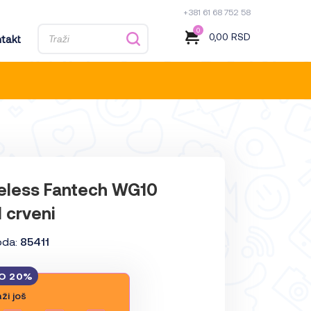
+381 61 68 752 58
0
0,00
RSD
takt
reless Fantech WG10
I crveni
oda:
85411
O 20%
ži još