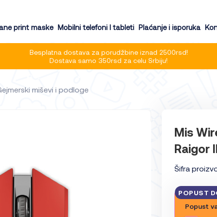
ne print maske
Mobilni telefoni I tableti
Plaćanje i isporuka
Kon
Besplatna dostava za porudžbine iznad 2500rsd!
Dostava samo 350rsd za celu Srbiju!
ejmerski miševi i podloge
Mis Wi
Raigor I
Šifra proizv
POPUST D
Popust va