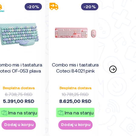
-20%
-20%
mbo mis i tastatura
Combo mis i tastatura
Combo mis i 
oteci OF-053 plava
Coteci 84021 pink
Coteci 840
Besplatna dostava
Besplatna dostava
Besplatna 
6.738,75 RSD
10.781,25 RSD
6.738,7
5.391,00 RSD
8.625,00 RSD
5.391,0
Ima na stanju
Ima na stanju
Ima na
Dodaj u korpu
Dodaj u korpu
Dodaj u 