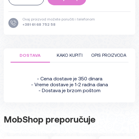
Ovaj proizvod možete poručiti i telefonom
+381 61 68 752 58
DOSTAVA
KAKO KUPITI
OPIS PROIZVODA
- Cena dostave je 350 dinara
- Vreme dostave je 1-2 radna dana
- Dostava je brzom poštom
MobShop preporučuje