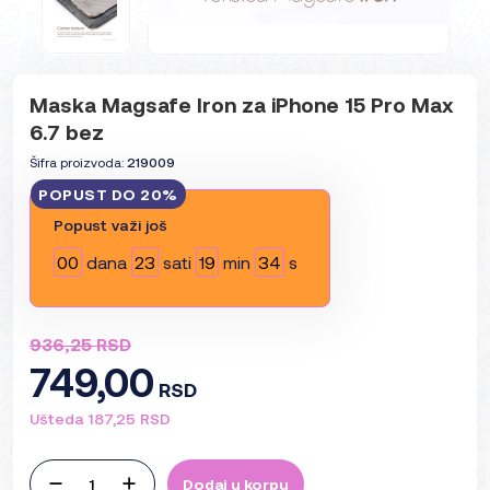
Maska Magsafe Iron za iPhone 15 Pro Max
6.7 bez
Šifra proizvoda:
219009
POPUST DO 20%
Popust važi još
00
dana
23
sati
19
min
33
s
936,25 RSD
749,00
RSD
Ušteda 187,25 RSD
Dodaj u korpu