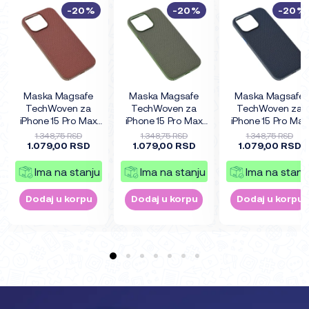
-20%
-20%
-20%
Maska Magsafe
Maska Magsafe
Maska Magsafe
TechWoven za
TechWoven za
TechWoven za
iPhone 15 Pro Max
iPhone 15 Pro Max
iPhone 15 Pro Max
6.7 braon
6.7 zelena
6.7 plava
1.348,75 RSD
1.348,75 RSD
1.348,75 RSD
1.079,00 RSD
1.079,00 RSD
1.079,00 RSD
Ima na stanju
Ima na stanju
Ima na stanj
Dodaj u korpu
Dodaj u korpu
Dodaj u korpu