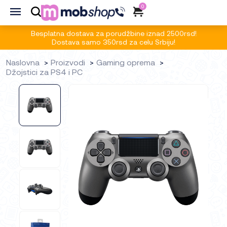
0
Besplatna dostava za porudžbine iznad 2500rsd!
Dostava samo 350rsd za celu Srbiju!
Naslovna
Proizvodi
Gaming oprema
Džojstici za PS4 i PC