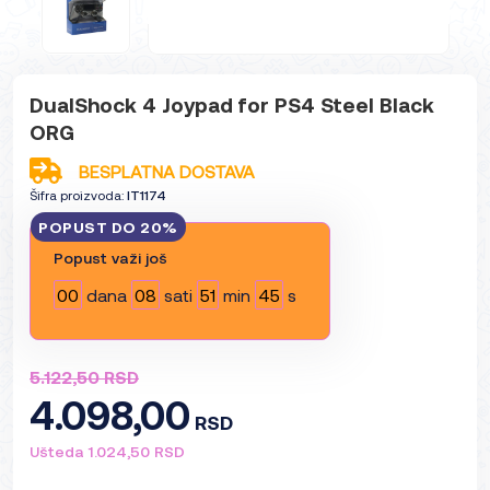
DualShock 4 Joypad for PS4 Steel Black
ORG
BESPLATNA DOSTAVA
Šifra proizvoda:
IT1174
POPUST DO 20%
Popust važi još
00
dana
08
sati
51
min
44
s
5.122,50 RSD
4.098,00
RSD
Ušteda 1.024,50 RSD